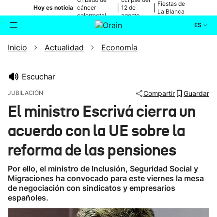
Fiestas de
|
|
Hoy es noticia
cáncer
12 de
La Blanca
colorrectal
agosto
ES
Inicio
Actualidad
Economía
Actualidad
Buscador
Política
Escuchar
JUBILACIÓN
Compartir
Guardar
Cultura
El ministro Escrivá cierra un
acuerdo con la UE sobre la
Ikusmiran
reforma de las pensiones
Eguraldia
Por ello, el ministro de Inclusión, Seguridad Social y
Migraciones ha convocado para este viernes la mesa
de negociación con sindicatos y empresarios
españoles.