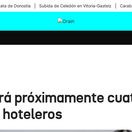
|
|
rata de Donostia
Subida de Celedón en Vitoria-Gasteiz
Carabe
tura
Ikusmiran
Egural
Salud
Tecnología
rá próximamente cua
 hoteleros