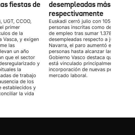
las fiestas de
desempleadas más,
respectivamente
B, UGT, CCOO,
Euskadi cerró julio con 105.590
el primer
personas inscritas como demandante
ulos de la
de empleo tras sumar 1.378 personas
Vasca, y exigen
desempleadas respecto a junio. En
ome las
Navarra, el paro aumentó en 534
llevan un año
personas hasta alcanzar las 28.843. E
n que el sector
Gobierno Vasco destaca que este da
desregularizado y
está vinculado principalmente a la
tuales la
incorporación de nuevas personas al
nadas de trabajo
mercado laboral.
ausencia de los
 establecidos y
onciliar la vida