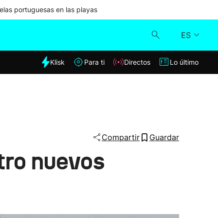
las portuguesas en las playas
ES
dia
Klisk
Para ti
Directos
Lo último
Klisk
Directos
Para ti
Compartir
Guardar
tro nuevos
Lo último