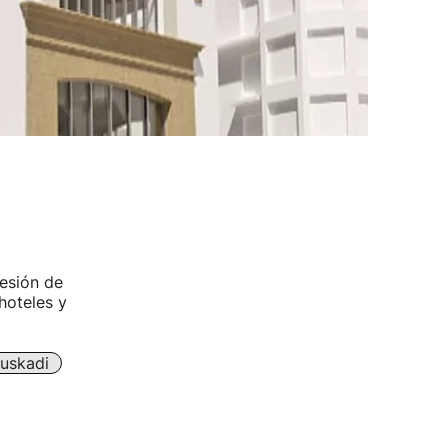
cesión de
hoteles y
uskadi