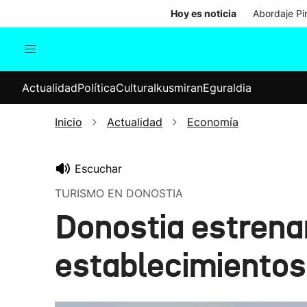
Hoy es noticia
Abordaje Pi
Actualidad
Política
Cul
Actualidad
Política
Cultura
Ikusmiran
Eguraldia
Sociedad
Elecciones
Economía
Inicio
Actualidad
Economía
Internacional
Escuchar
TURISMO EN DONOSTIA
Donostia estrena
establecimientos