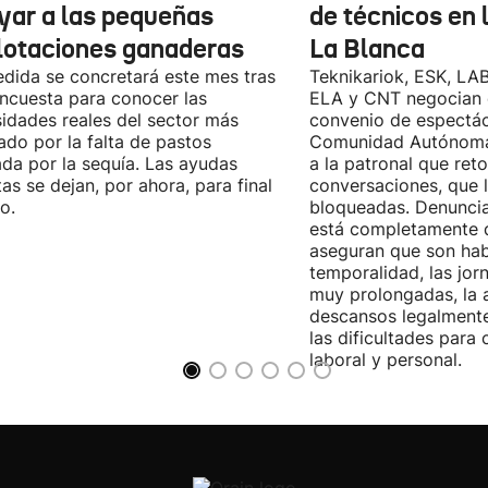
yar a las pequeñas
de técnicos en 
lotaciones ganaderas
La Blanca
dida se concretará este mes tras
Teknikariok, ESK, LA
ncuesta para conocer las
ELA y CNT negocian 
idades reales del sector más
convenio de espectác
ado por la falta de pastos
Comunidad Autónoma 
da por la sequía. Las ayudas
a la patronal que ret
tas se dejan, por ahora, para final
conversaciones, que 
o.
bloqueadas. Denuncia
está completamente 
aseguran que son habi
temporalidad, las jor
muy prolongadas, la 
descansos legalmente
las dificultades para c
laboral y personal.