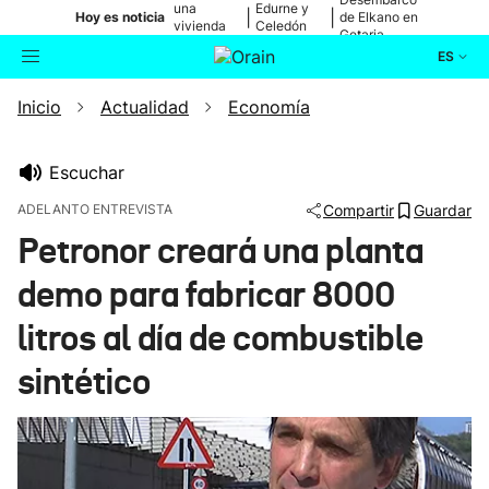
una
Edurne y
|
|
Hoy es noticia
de Elkano en
vivienda
Celedón
Getaria
de Bilbao
Txiki
ES
Inicio
Actualidad
Economía
Actualidad
Buscador
Política
Escuchar
ADELANTO ENTREVISTA
Compartir
Guardar
Cultura
Petronor creará una planta
demo para fabricar 8000
Ikusmiran
litros al día de combustible
Eguraldia
sintético