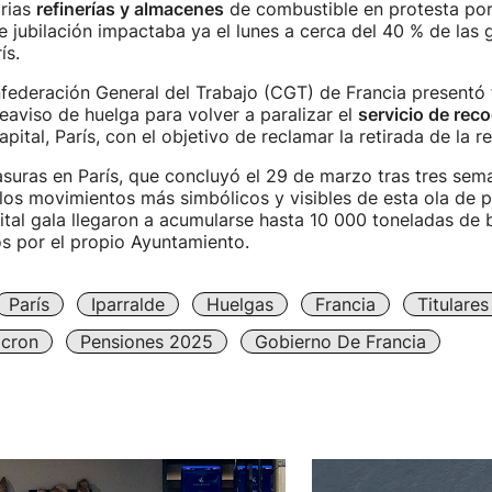
arias
refinerías y almacenes
de combustible en protesta por 
e jubilación impactaba ya el lunes a cerca del 40 % de las 
ís.
federación General del Trabajo (CGT) de Francia presentó
eaviso de huelga para volver a paralizar el
servicio de rec
apital, París, con el objetivo de reclamar la retirada de la r
suras en París, que concluyó el 29 de marzo tras tres sem
los movimientos más simbólicos y visibles de esta ola de p
pital gala llegaron a acumularse hasta 10 000 toneladas de 
s por el propio Ayuntamiento.
París
Iparralde
Huelgas
Francia
Titulare
cron
Pensiones 2025
Gobierno De Francia