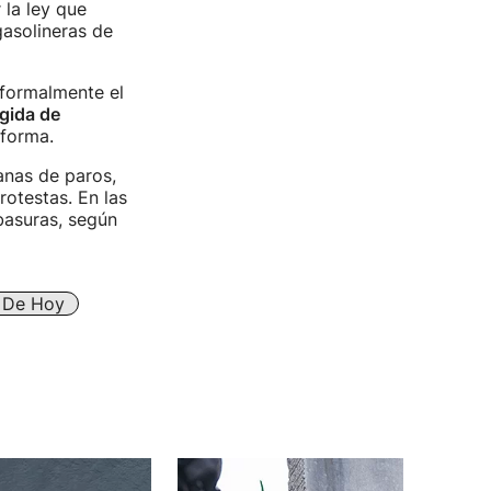
la ley que
gasolineras de
 formalmente el
ogida de
eforma.
anas de paros,
rotestas. En las
basuras, según
s De Hoy