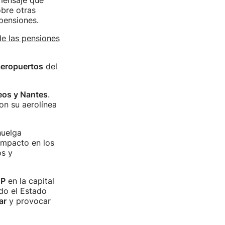
 mensaje que
obre otras
pensiones.
de las pensiones
aeropuertos
del
eos y Nantes
.
on su aerolínea
huelga
impacto en los
os y
P
en la capital
do el Estado
ar
y provocar