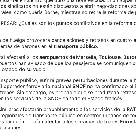
alida del encuentro que duró una hora escasa. El principal
los sindicatos no están dispuestos a abrir negociaciones s
rales, como quería Borne, mientras no retire la reforma de 
ERESAR:
¿Cuáles son los puntos conflictivos en la reforma 
a de huelga provocará cancelaciones y retrasos en cuatro
demás de parones en el
transporte público
.
al afectará a los
aeropuertos de Marsella, Toulouse, Burd
puertos han avisado de que los pasajeros se comuniquen c
l estado de su vuelo.
ansporte público, sufrirá graves perturbaciones durante la 
 El operador ferroviario nacional
SNCF
no ha confirmado el 
 trenes. Sin embargo, es probable que se produzcan retras
n los servicios de la SNCF en todo el Estado francés.
similares afectarán probablemente a los servicios de la
RAT
 regionales de transporte público en centros urbanos de to
as también podrían afectar a los servicios de trenes
Eurost
elaciones.