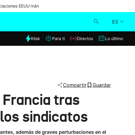
iaciones EEUU-Irán
ES
dia
Klisk
Para ti
Directos
Lo último
Klisk
Directos
Para ti
Compartir
Guardar
 Francia tras
Lo último
 los sindicatos
Nantes, además de graves perturbaciones en el