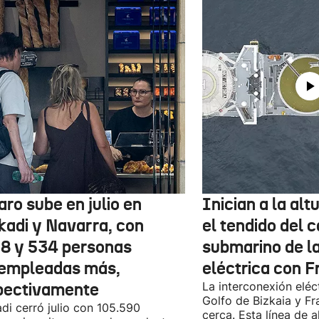
aro sube en julio en
Inician a la al
kadi y Navarra, con
el tendido del 
78 y 534 personas
submarino de l
empleadas más,
eléctrica con F
pectivamente
La interconexión eléct
Golfo de Bizkaia y Fr
di cerró julio con 105.590
cerca. Esta línea de a