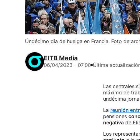
Úndécimo día de huelga en Francia. Foto de arc
EITB Media
06/04/2023 - 07:00
Última actualizació
Las centrales s
máximo de traba
undécima jorna
La
reunión entr
pensiones
conc
negativa
de Eli
Los representan