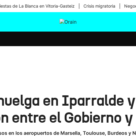
|
|
iestas de La Blanca en Vitoria-Gasteiz
Crisis migratoria
Negoc
tura
Ikusmiran
Egural
Salud
Tecnología
uelga en Iparralde y
ón entre el Gobierno y
sos en los aeropuertos de Marsella, Toulouse, Burdeos y 