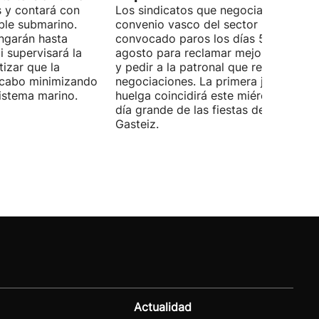
 y contará con
Los sindicatos que negocian el prime
ble submarino.
convenio vasco del sector han
ongarán hasta
convocado paros los días 5, 14 y 26 
 supervisará la
agosto para reclamar mejoras labora
izar que la
y pedir a la patronal que retome las
a cabo minimizando
negociaciones. La primera jornada de
istema marino.
huelga coincidirá este miércoles con 
día grande de las fiestas de Vitoria-
Gasteiz.
Actualidad