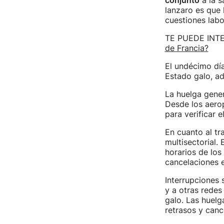
conjunto
a la s
lanzaro es que 
cuestiones labo
TE PUEDE INT
de Francia?
El undécimo dí
Estado galo, a
La huelga gener
Desde los aero
para verificar e
En cuanto al tr
multisectorial.
horarios de los
cancelaciones e
Interrupciones 
y a otras redes
galo. Las huelg
retrasos y canc