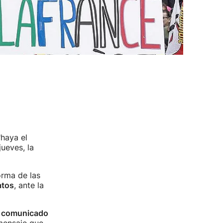
"haya el
ueves, la
orma de las
atos
, ante la
 comunicado