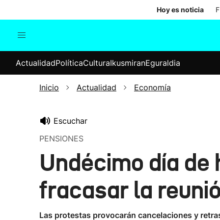
Hoy es noticia
F
Actualidad
Política
Cul
Actualidad
Política
Cultura
Ikusmiran
Eguraldia
Sociedad
Elecciones
Economía
Inicio
Actualidad
Economía
Internacional
Escuchar
PENSIONES
Undécimo día de h
fracasar la reuni
Las protestas provocarán cancelaciones y retra