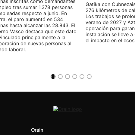
nas inscritas como demandantes
Gatika con Cubnezais
pleo tras sumar 1.378 personas
276 kilómetros de ca
pleadas respecto a junio. En
Los trabajos se prol
ra, el paro aumentó en 534
verano de 2027 y Azti
nas hasta alcanzar las 28.843. El
operación para garant
rno Vasco destaca que este dato
instalación se lleve 
vinculado principalmente a la
el impacto en el ecos
poración de nuevas personas al
do laboral.
Orain