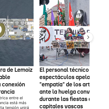
tura de Lemoiz
El personal técnico de
cable
espectáculos apela a la
a conexión
"empatía" de los artistas
rancia
ante la huelga convocada
rica entre el
durante las fiestas de las
ancia está más
capitales vascas
lta tensión unirá