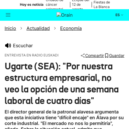
Fiestas de
|
|
Hoy es noticia
cáncer
12 de
La Blanca
colorrectal
agosto
ES
Inicio
Actualidad
Economía
Actualidad
Buscador
Política
Escuchar
ENTREVISTA EN RADIO EUSKADI
Compartir
Guardar
Cultura
Ugarte (SEA): "Por nuestra
estructura empresarial, no
Ikusmiran
veo la opción de una semana
Eguraldia
laboral de cuatro días"
El director general de la patronal alavesa argumenta
que esta iniciativa tiene "difícil encaje" en Álava por su
corte industrial. "El mercado no nos lo permitiría",