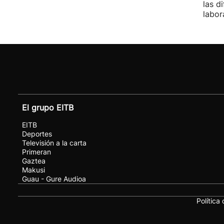
las d
labor
El grupo EITB
EITB
Deportes
Televisión a la carta
Primeran
Gaztea
Makusi
Guau - Gure Audioa
Política