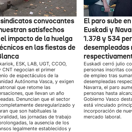
 sindicatos convocantes
El paro sube en 
muestran satisfechos
Euskadi y Nava
 el impacto de la huelga
1.378 y 534 pe
écnicos en las fiestas de
desempleadas 
Blanca
respectivamen
kariok, ESK, LAB, UGT, CCOO,
Euskadi cerró julio c
 CNT negocian el primer
personas inscritas 
nio de espectáculos de la
de empleo tras sumar
nidad Autónoma Vasca, y exigen
desempleadas respect
patronal que retome las
Navarra, el paro aum
rsaciones, que llevan un año
personas hasta alcanz
eadas. Denuncian que el sector
Gobierno Vasco dest
completamente desregularizado y
está vinculado princi
ran que son habituales la
incorporación de nue
ralidad, las jornadas de trabajo
mercado laboral.
rolongadas, la ausencia de los
nsos legalmente establecidos y