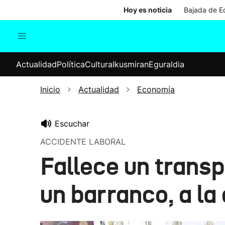
Hoy es noticia
Bajada de Ed
Actualidad
Política
Cul
Actualidad
Política
Cultura
Ikusmiran
Eguraldia
Sociedad
Elecciones
Economía
Inicio
Actualidad
Economía
Internacional
Escuchar
ACCIDENTE LABORAL
Fallece un transp
un barranco, a la