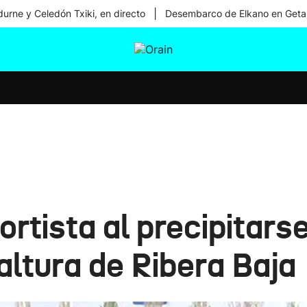
|
urne y Celedón Txiki, en directo
Desembarco de Elkano en Geta
tura
Ikusmiran
Egural
Salud
Tecnología
ortista al precipitars
 altura de Ribera Baja