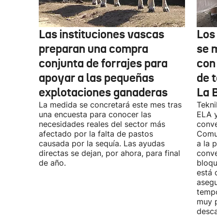
Las instituciones vascas
Los
preparan una compra
se 
conjunta de forrajes para
con
apoyar a las pequeñas
de t
explotaciones ganaderas
La 
La medida se concretará este mes tras
Tekni
una encuesta para conocer las
ELA y
necesidades reales del sector más
conve
afectado por la falta de pastos
Comu
causada por la sequía. Las ayudas
a la 
directas se dejan, por ahora, para final
conve
de año.
bloqu
está 
asegu
tempo
muy p
desca