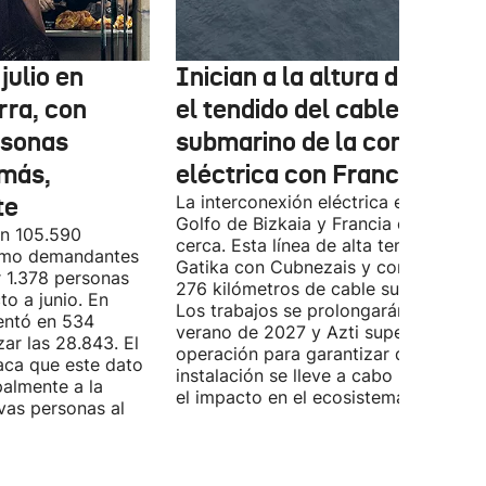
julio en
Inician a la altura de Lemo
rra, con
el tendido del cable
rsonas
submarino de la conexión
más,
eléctrica con Francia
te
La interconexión eléctrica entre el
Golfo de Bizkaia y Francia está más
on 105.590
cerca. Esta línea de alta tensión unirá
como demandantes
Gatika con Cubnezais y contará con
 1.378 personas
276 kilómetros de cable submarino.
o a junio. En
Los trabajos se prolongarán hasta
entó en 534
verano de 2027 y Azti supervisará la
ar las 28.843. El
operación para garantizar que la
aca que este dato
instalación se lleve a cabo minimizan
palmente a la
el impacto en el ecosistema marino.
vas personas al