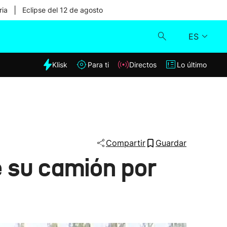
|
ria
Eclipse del 12 de agosto
ES
dia
Klisk
Para ti
Directos
Lo último
Klisk
Directos
Para ti
Compartir
Guardar
e su camión por
Lo último