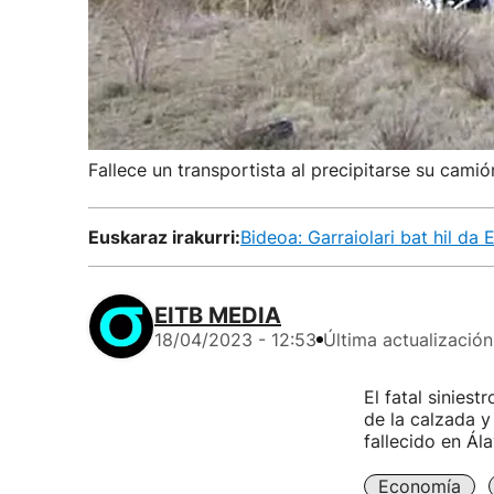
Fallece un transportista al precipitarse su camió
Euskaraz irakurri:
Bideoa: Garraiolari bat hil da 
EITB MEDIA
18/04/2023 - 12:53
Última actualización
El fatal sinies
de la calzada y
fallecido en Ál
Economía