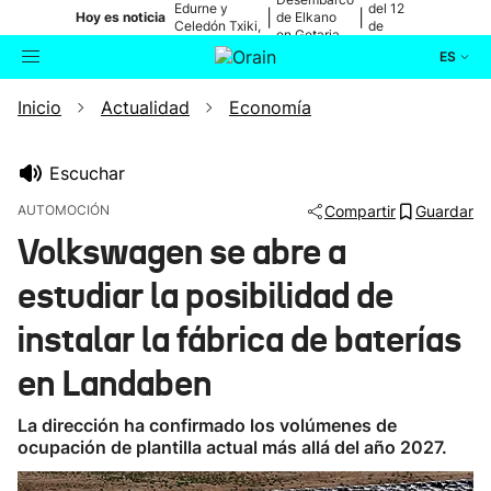
Edurne y
del 12
|
|
Hoy es noticia
de Elkano
Celedón Txiki,
de
en Getaria
en directo
agosto
ES
Inicio
Actualidad
Economía
Actualidad
Buscador
Política
Escuchar
AUTOMOCIÓN
Compartir
Guardar
Cultura
Volkswagen se abre a
estudiar la posibilidad de
Ikusmiran
instalar la fábrica de baterías
Eguraldia
en Landaben
La dirección ha confirmado los volúmenes de
ocupación de plantilla actual más allá del año 2027.