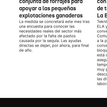
conjunta de forrajes para
con
apoyar a las pequeñas
de t
explotaciones ganaderas
La 
La medida se concretará este mes tras
Tekni
una encuesta para conocer las
ELA y
necesidades reales del sector más
conve
afectado por la falta de pastos
Comu
causada por la sequía. Las ayudas
a la 
directas se dejan, por ahora, para final
conve
de año.
bloqu
está 
asegu
tempo
muy p
desca
las d
labor