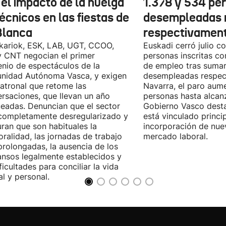
 el impacto de la huelga
1.378 y 534 pe
écnicos en las fiestas de
desempleadas 
Blanca
respectivamen
kariok, ESK, LAB, UGT, CCOO,
Euskadi cerró julio c
 CNT negocian el primer
personas inscritas 
nio de espectáculos de la
de empleo tras sumar
nidad Autónoma Vasca, y exigen
desempleadas respect
patronal que retome las
Navarra, el paro aum
rsaciones, que llevan un año
personas hasta alcanz
eadas. Denuncian que el sector
Gobierno Vasco dest
completamente desregularizado y
está vinculado princi
ran que son habituales la
incorporación de nue
ralidad, las jornadas de trabajo
mercado laboral.
rolongadas, la ausencia de los
nsos legalmente establecidos y
ificultades para conciliar la vida
al y personal.