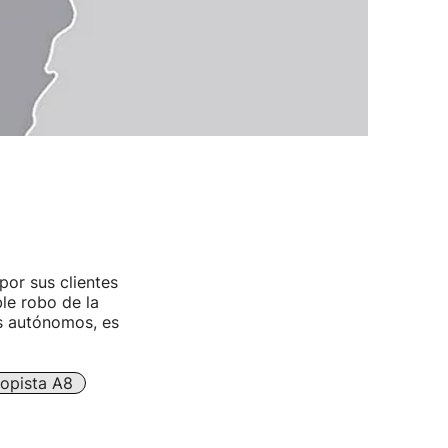
or sus clientes
le robo de la
os autónomos, es
opista A8