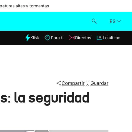
aturas altas y tormentas
ES
dia
Klisk
Para ti
Directos
Lo último
Klisk
Directos
Para ti
Compartir
Guardar
: la seguridad
Lo último