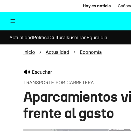
Hoy es noticia
Cañona
Actualidad
Política
Cul
Actualidad
Política
Cultura
Ikusmiran
Eguraldia
Sociedad
Elecciones
Economía
Inicio
Actualidad
Economía
Internacional
Escuchar
TRANSPORTE POR CARRETERA
Aparcamientos vi
frente al gasto