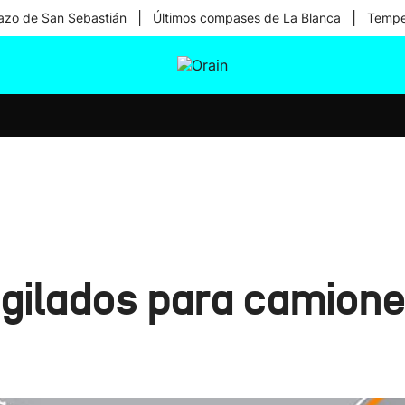
|
|
zo de San Sebastián
Últimos compases de La Blanca
Temper
tura
Ikusmiran
Egural
Salud
Tecnología
gilados para camiones