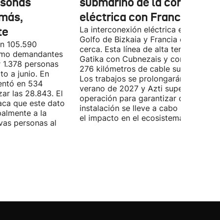
rsonas
submarino de la conexión
más,
eléctrica con Francia
te
La interconexión eléctrica entre el
Golfo de Bizkaia y Francia está más
on 105.590
cerca. Esta línea de alta tensión unirá
como demandantes
Gatika con Cubnezais y contará con
 1.378 personas
276 kilómetros de cable submarino.
o a junio. En
Los trabajos se prolongarán hasta
entó en 534
verano de 2027 y Azti supervisará la
ar las 28.843. El
operación para garantizar que la
aca que este dato
instalación se lleve a cabo minimizan
palmente a la
el impacto en el ecosistema marino.
vas personas al