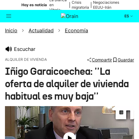
Crisis
Negociaciones
|
|
Hoy es noticia
en
migratoria
EEUU-Irán
Vitoria-
Gasteiz
ES
Inicio
Actualidad
Economía
Actualidad
Buscador
Política
Escuchar
ALQUILER DE VIVIENDA
Compartir
Guardar
Cultura
Iñigo Garaicoechea: ''La
oferta de alquiler de vivienda
Ikusmiran
habitual es muy baja''
Eguraldia