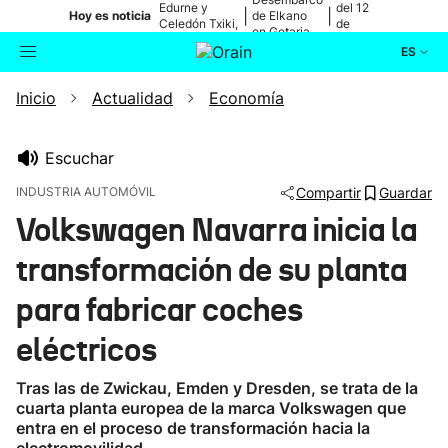
Edurne y
del 12
|
|
Hoy es noticia
de Elkano
Celedón Txiki,
de
en Getaria
en directo
agosto
ES
Inicio
Actualidad
Economía
Actualidad
Buscador
Política
Escuchar
INDUSTRIA AUTOMÓVIL
Compartir
Guardar
Cultura
Volkswagen Navarra inicia la
transformación de su planta
Ikusmiran
para fabricar coches
Eguraldia
eléctricos
Tras las de Zwickau, Emden y Dresden, se trata de la
cuarta planta europea de la marca Volkswagen que
entra en el proceso de transformación hacia la