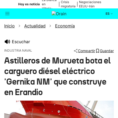
Crisis
Negociaciones
|
|
Hoy es noticia
en
migratoria
EEUU-Irán
Vitoria-
Gasteiz
ES
Inicio
Actualidad
Economía
Actualidad
Buscador
Política
Escuchar
INDUSTRIA NAVAL
Compartir
Guardar
Cultura
Astilleros de Murueta bota el
carguero diésel eléctrico
Ikusmiran
'Gernika NM' que construye
Eguraldia
en Erandio