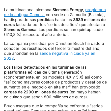
La multinacional alemana
Siemens Energy
,
propietaria
de la antigua Gamesa
con sede en Zamudio (Bizkaia),
ha disparado sus
pérdidas
hasta los
3639 millones de
euros
lastrada por los "serios desafíos" que afectan a
Siemens Gamesa
. Las pérdidas se han quintuplicado
(410,8 %) respecto al año anterior.
La compañía presidida por Christian Bruch ha dado a
conocer los resultados del tercer trimestre del año,
que ahondan en la
senda negativa iniciada ya en
2022
.
Los
fallos
detectados en las
turbinas
de las
plataformas eólicas
de última generación
(concretamente, en los modelos 4.X y 5.X) así como
"así como mayores costos de productos y desafíos de
aumento en el negocio en alta mar" han provocado
cargas de 2200 millones de euros
(en mayo habían
calculado que serían 800 millones de euros).
Bruch asegura que la compañía se enfrenta a "serios
desafíos" con Gamesa, pero subraya que "el buen