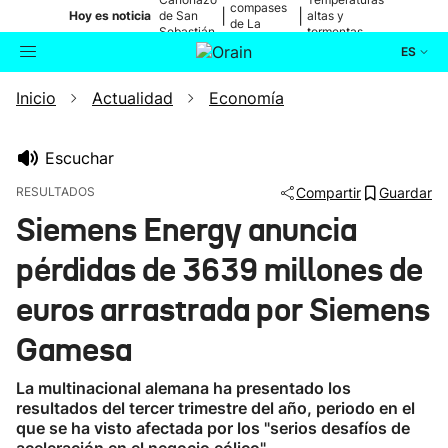
compases
|
|
Hoy es noticia
de San
altas y
de La
Sebastián
tormentas
Blanca
ES
Inicio
Actualidad
Economía
Actualidad
Buscador
Política
Escuchar
RESULTADOS
Compartir
Guardar
Cultura
Siemens Energy anuncia
pérdidas de 3639 millones de
Ikusmiran
euros arrastrada por Siemens
Eguraldia
Gamesa
La multinacional alemana ha presentado los
resultados del tercer trimestre del año, periodo en el
que se ha visto afectada por los "serios desafíos de