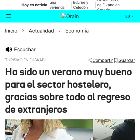
una
Edurne y
|
|
Hoy es noticia
de Elkano en
vivienda
Celedón
Getaria
de Bilbao
Txiki
ES
Inicio
Actualidad
Economía
Actualidad
Buscador
Política
Escuchar
TURISMO EN EUSKADI
Compartir
Guardar
Cultura
Ha sido un verano muy bueno
para el sector hostelero,
Ikusmiran
gracias sobre todo al regreso
Eguraldia
de extranjeros