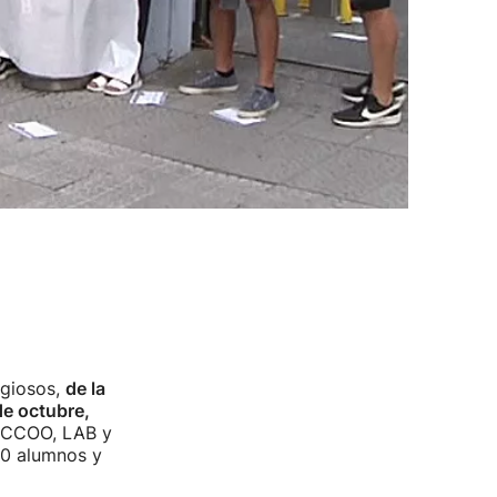
ligiosos,
de la
de octubre,
, CCOO, LAB y
00 alumnos y