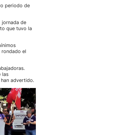
ro periodo de
 jornada de
to que tuvo la
mínimos
a rondado el
abajadoras.
 las
 han advertido.