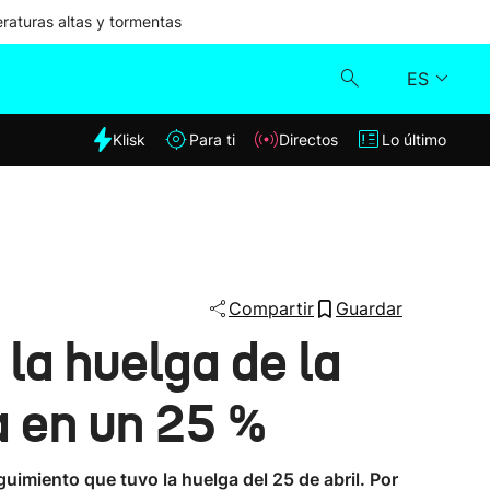
aturas altas y tormentas
ES
dia
Klisk
Para ti
Directos
Lo último
Klisk
Directos
Para ti
Compartir
Guardar
 la huelga de la
Lo último
a en un 25 %
imiento que tuvo la huelga del 25 de abril. Por