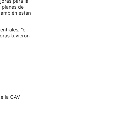
joras para la
s planes de
 también están
ntrales, "el
oras tuvieron
de la CAV