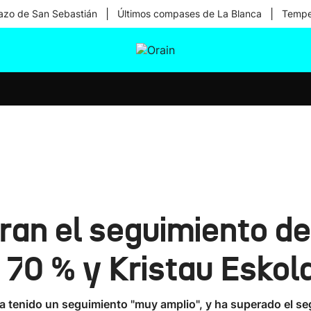
|
|
zo de San Sebastián
Últimos compases de La Blanca
Temper
tura
Ikusmiran
Egural
Salud
Tecnología
fran el seguimiento de
70 % y Kristau Eskol
 tenido un seguimiento "muy amplio", y ha superado el segu