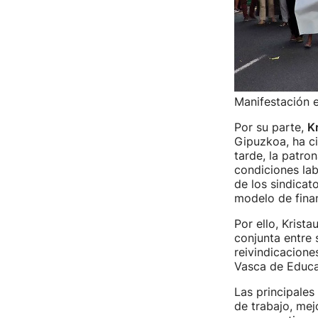
Manifestación 
Por su parte,
K
Gipuzkoa, ha c
tarde, la patro
condiciones lab
de los sindicat
modelo de fina
Por ello, Krist
conjunta entre 
reivindicacione
Vasca de Educa
Las principales
de trabajo, mej