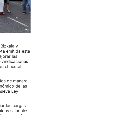
 Bizkaia y
ota emitida esta
jorar las
eivindicaciones
n el acutal
rdos de manera
onómico de las
 nueva Ley
iar las cargas
idas salariales