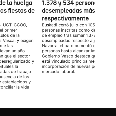
de la huelga
1.378 y 534 personas
las fiestas de
desempleadas más,
respectivamente
B, UGT, CCOO,
Euskadi cerró julio con 105.590
el primer
personas inscritas como demandante
ulos de la
de empleo tras sumar 1.378 personas
Vasca, y exigen
desempleadas respecto a junio. En
ome las
Navarra, el paro aumentó en 534
llevan un año
personas hasta alcanzar las 28.843. E
n que el sector
Gobierno Vasco destaca que este da
desregularizado y
está vinculado principalmente a la
tuales la
incorporación de nuevas personas al
nadas de trabajo
mercado laboral.
ausencia de los
 establecidos y
onciliar la vida