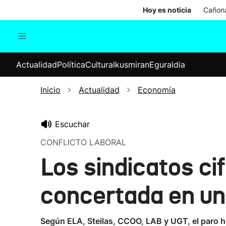
Hoy es noticia
Cañona
Actualidad
Política
Cul
Actualidad
Política
Cultura
Ikusmiran
Eguraldia
Sociedad
Elecciones
Economía
Inicio
Actualidad
Economía
Internacional
Escuchar
CONFLICTO LABORAL
Los sindicatos ci
concertada en un 
Según ELA, Steilas, CCOO, LAB y UGT, el paro ha