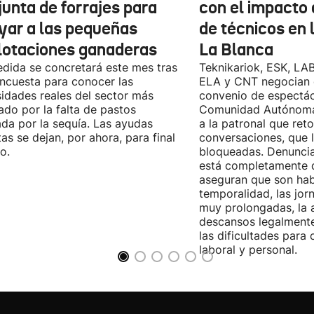
junta de forrajes para
con el impacto 
yar a las pequeñas
de técnicos en 
lotaciones ganaderas
La Blanca
dida se concretará este mes tras
Teknikariok, ESK, LA
ncuesta para conocer las
ELA y CNT negocian 
idades reales del sector más
convenio de espectác
ado por la falta de pastos
Comunidad Autónoma 
da por la sequía. Las ayudas
a la patronal que ret
tas se dejan, por ahora, para final
conversaciones, que 
o.
bloqueadas. Denuncia
está completamente 
aseguran que son habi
temporalidad, las jor
muy prolongadas, la 
descansos legalmente
las dificultades para c
laboral y personal.