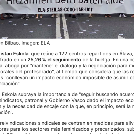
en Bilbao. Imagen: ELA
ristau Eskola
, que reúne a 122 centros repartidos en Álava,
ifrado en un
25,26 % el seguimiento
de la huelga. En una n
nal aboga por "mantener el diálogo y la negociación para me
orales del profesorado", al tiempo que considera que las r
os "conllevan un impacto económico imposible de asumir co
nciación".
au Eskola subraya la importancia de "seguir buscando acue
sindicatos, patronal y Gobierno Vasco dado el impacto ec
s y la necesidad de encaje con la que, en principio, será la
ción".
 reivindicaciones sindicales se centran en medidas para aliv
oras para los sectores más feminizados y precarizados, sub