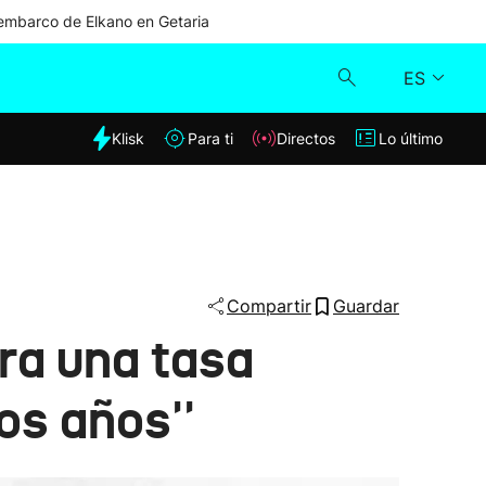
mbarco de Elkano en Getaria
ES
dia
Klisk
Para ti
Directos
Lo último
Klisk
Directos
Para ti
Compartir
Guardar
ra una tasa
Lo último
dos años''