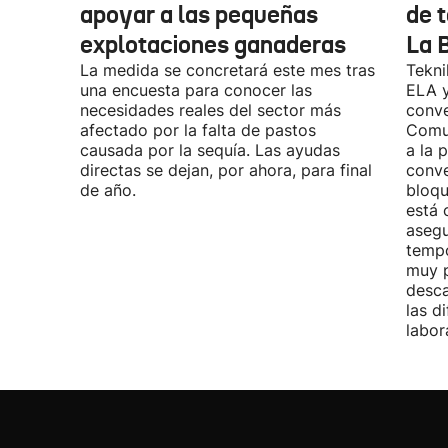
apoyar a las pequeñas
de t
explotaciones ganaderas
La 
La medida se concretará este mes tras
Tekni
una encuesta para conocer las
ELA y
necesidades reales del sector más
conve
afectado por la falta de pastos
Comu
causada por la sequía. Las ayudas
a la 
directas se dejan, por ahora, para final
conve
de año.
bloqu
está 
asegu
tempo
muy p
desca
las d
labor