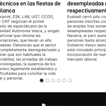
écnicos en las fiestas de
desempleadas 
Blanca
respectivamen
kariok, ESK, LAB, UGT, CCOO,
Euskadi cerró julio c
 CNT negocian el primer
personas inscritas 
nio de espectáculos de la
de empleo tras sumar
nidad Autónoma Vasca, y exigen
desempleadas respect
patronal que retome las
Navarra, el paro aum
rsaciones, que llevan un año
personas hasta alcanz
eadas. Denuncian que el sector
Gobierno Vasco dest
completamente desregularizado y
está vinculado princi
ran que son habituales la
incorporación de nue
ralidad, las jornadas de trabajo
mercado laboral.
rolongadas, la ausencia de los
nsos legalmente establecidos y
ificultades para conciliar la vida
al y personal.