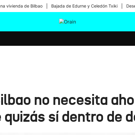
|
|
una vivienda de Bilbao
Bajada de Edurne y Celedón Txiki
Dese
tura
Ikusmiran
Egural
Salud
Tecnología
ilbao no necesita aho
e quizás sí dentro de 