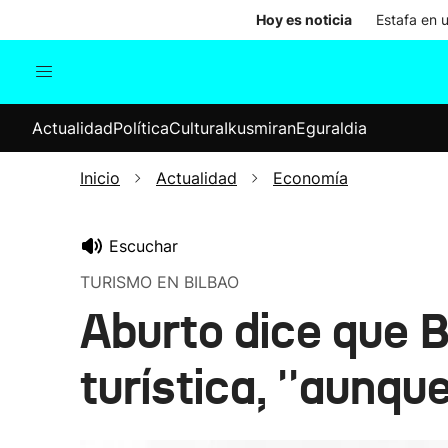
Hoy es noticia
Estafa en 
Actualidad
Política
Cul
Actualidad
Política
Cultura
Ikusmiran
Eguraldia
Sociedad
Elecciones
Economía
Inicio
Actualidad
Economía
Internacional
Escuchar
TURISMO EN BILBAO
Aburto dice que B
turística, ''aunqu