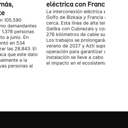
más,
eléctrica con Francia
te
La interconexión eléctrica entre el
Golfo de Bizkaia y Francia está más
on 105.590
cerca. Esta línea de alta tensión unirá
como demandantes
Gatika con Cubnezais y contará con
 1.378 personas
276 kilómetros de cable submarino.
o a junio. En
Los trabajos se prolongarán hasta
entó en 534
verano de 2027 y Azti supervisará la
ar las 28.843. El
operación para garantizar que la
aca que este dato
instalación se lleve a cabo minimizan
palmente a la
el impacto en el ecosistema marino.
vas personas al