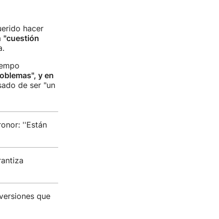
uerido hacer
a
"cuestión
a.
iempo
oblemas", y en
sado de ser "un
onor: ''Están
rantiza
nversiones que