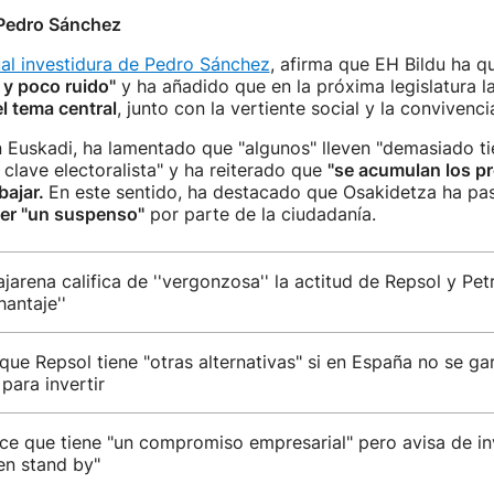
 Pedro Sánchez
al investidura de Pedro Sánchez
, afirma que EH Bildu ha q
 y poco ruido"
y ha añadido que en la próxima legislatura l
el tema central
, junto con la vertiente social y la convivenci
 Euskadi, ha lamentado que "algunos" lleven "demasiado t
clave electoralista" y ha reiterado que
"se acumulan los pr
bajar.
En este sentido, ha destacado que Osakidetza ha pa
er "un suspenso"
por parte de la ciudadanía.
jarena califica de ''vergonzosa'' la actitud de Repsol y Petr
antaje''
que Repsol tiene "otras alternativas" si en España no se ga
 para invertir
ice que tiene "un compromiso empresarial" pero avisa de i
en stand by"