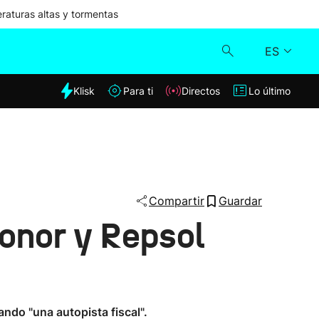
aturas altas y tormentas
ES
dia
Klisk
Para ti
Directos
Lo último
Klisk
Directos
Para ti
Compartir
Guardar
ronor y Repsol
Lo último
ndo "una autopista fiscal".