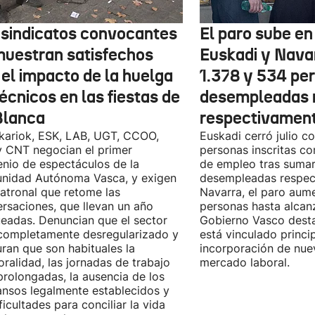
 sindicatos convocantes
El paro sube en 
muestran satisfechos
Euskadi y Nava
 el impacto de la huelga
1.378 y 534 pe
écnicos en las fiestas de
desempleadas 
Blanca
respectivamen
kariok, ESK, LAB, UGT, CCOO,
Euskadi cerró julio c
 CNT negocian el primer
personas inscritas 
nio de espectáculos de la
de empleo tras sumar
nidad Autónoma Vasca, y exigen
desempleadas respect
patronal que retome las
Navarra, el paro aum
rsaciones, que llevan un año
personas hasta alcanz
eadas. Denuncian que el sector
Gobierno Vasco dest
completamente desregularizado y
está vinculado princi
ran que son habituales la
incorporación de nue
ralidad, las jornadas de trabajo
mercado laboral.
rolongadas, la ausencia de los
nsos legalmente establecidos y
ificultades para conciliar la vida