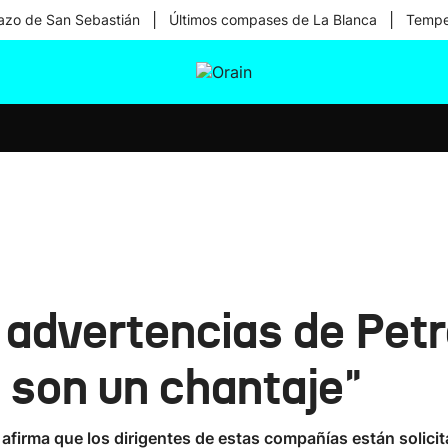
|
|
zo de San Sebastián
Últimos compases de La Blanca
Temper
tura
Ikusmiran
Egural
Salud
Tecnología
 advertencias de Pet
 son un chantaje"
afirma que los dirigentes de estas compañías están solicita