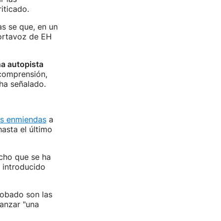
riticado.
as se que, en un
portavoz de EH
a autopista
 comprensión,
 ha señalado.
as enmiendas
a
asta el último
icho que se ha
 introducido
robado son las
canzar "una