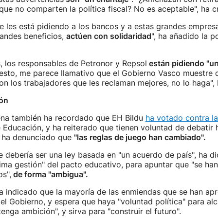
que no comparten la política fiscal? No es aceptable", ha c
e les está pidiendo a los bancos y a estas grandes empres
andes beneficios,
actúen con solidaridad
", ha añadido la 
, los responsables de Petronor y Repsol
están pidiendo "un
 esto, me parece llamativo que el Gobierno Vasco muestre
on los trabajadores que les reclaman mejores, no lo haga",
ón
ena también ha recordado que EH Bildu
ha votado contra l
 Educación, y ha reiterado que tienen voluntad de debatir h
 ha denunciado que
"las reglas de juego han cambiado".
e debería ser una ley basada en "un acuerdo de país", ha d
ma gestión" del pacto educativo, para apuntar que "se han
s",
de forma "ambigua".
 indicado que la mayoría de las enmiendas que se han ap
el Gobierno, y espera que haya "voluntad política" para al
enga ambición", y sirva para "construir el futuro".