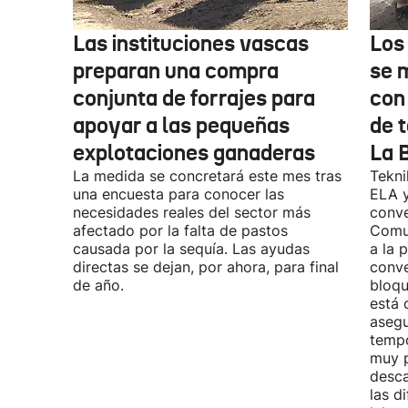
Las instituciones vascas
Los
preparan una compra
se 
conjunta de forrajes para
con
apoyar a las pequeñas
de t
explotaciones ganaderas
La 
La medida se concretará este mes tras
Tekni
una encuesta para conocer las
ELA y
necesidades reales del sector más
conve
afectado por la falta de pastos
Comu
causada por la sequía. Las ayudas
a la 
directas se dejan, por ahora, para final
conve
de año.
bloqu
está 
asegu
tempo
muy p
desca
las d