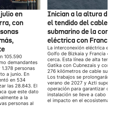
julio en
Inician a la altura de Lemo
rra, con
el tendido del cable
rsonas
submarino de la conexión
más,
eléctrica con Francia
te
La interconexión eléctrica entre el
Golfo de Bizkaia y Francia está más
on 105.590
cerca. Esta línea de alta tensión unirá
como demandantes
Gatika con Cubnezais y contará con
 1.378 personas
276 kilómetros de cable submarino.
o a junio. En
Los trabajos se prolongarán hasta
entó en 534
verano de 2027 y Azti supervisará la
ar las 28.843. El
operación para garantizar que la
aca que este dato
instalación se lleve a cabo minimizan
palmente a la
el impacto en el ecosistema marino.
vas personas al