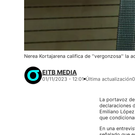
Nerea Kortajarena califica de ''vergonzosa'' la a
EITB MEDIA
01/11/2023 - 12:01
Última actualización
0
La portavoz de 
declaraciones 
Emiliano López
que condicionar
En una entrevis
señalado que e