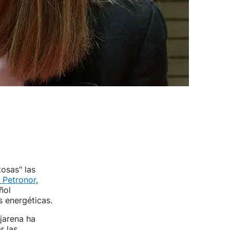
osas" las
 Petronor
,
ñol
s energéticas.
jarena ha
r las