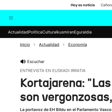
Hoy es noticia
Cañona
Actualidad
Política
Cul
Actualidad
Política
Cultura
Ikusmiran
Eguraldia
Sociedad
Elecciones
Economía
Inicio
Actualidad
Economía
Internacional
Escuchar
ENTREVISTA EN EUSKADI IRRATIA
Kortajarena: "Las
son vergonzosas,
La portavoz de EH Bildu en el Parlamento Vasco 