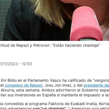
ctitud de Repsol y Petronor: ''Están haciendo chantaje''
1/11/2023 - 12:50
EH Bildu en el Parlamento Vasco ha calificado de "vergonz
del
consejero de Repsol
, Josu Jon Imaz, y del
presidente de
 Atxurra, esta semana. Ambos advirtieron al Gobierno espa
ían sus inversiones en España si mantenía el impuesto a la
ta concedida al programa Faktoria de Euskadi Irratia, Korta
stas advertencias
son "un chantaje"
. "¿Amenazan con retira