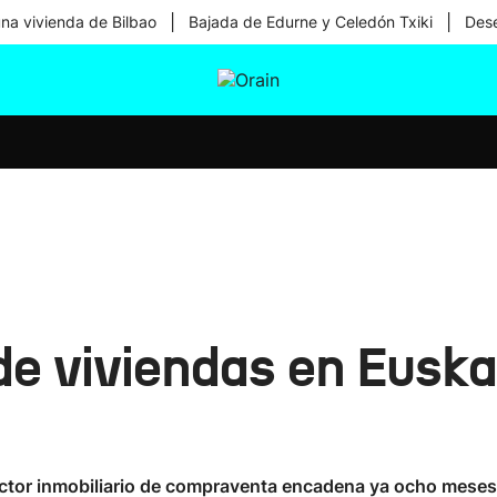
|
|
una vivienda de Bilbao
Bajada de Edurne y Celedón Txiki
Dese
tura
Ikusmiran
Egural
Salud
Tecnología
e viviendas en Euska
ctor inmobiliario de compraventa encadena ya ocho meses 