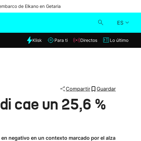
mbarco de Elkano en Getaria
ES
dia
Klisk
Para ti
Directos
Lo último
Klisk
Directos
Para ti
Compartir
Guardar
di cae un 25,6 %
Lo último
en negativo en un contexto marcado por el alza