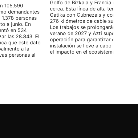
Golfo de Bizkaia y Francia está más
on 105.590
cerca. Esta línea de alta tensión unirá
como demandantes
Gatika con Cubnezais y contará con
 1.378 personas
276 kilómetros de cable submarino.
o a junio. En
Los trabajos se prolongarán hasta
entó en 534
verano de 2027 y Azti supervisará la
ar las 28.843. El
operación para garantizar que la
aca que este dato
instalación se lleve a cabo minimizan
palmente a la
el impacto en el ecosistema marino.
vas personas al