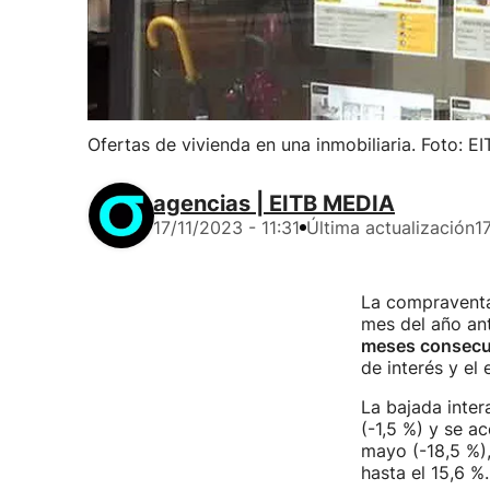
Ofertas de vivienda en una inmobiliaria. Foto: E
agencias | EITB MEDIA
17/11/2023 - 11:31
Última actualización
1
La compraventa
mes del año ant
meses consecut
de interés y el 
La bajada inter
(-1,5 %) y se a
mayo (-18,5 %),
hasta el 15,6 %.