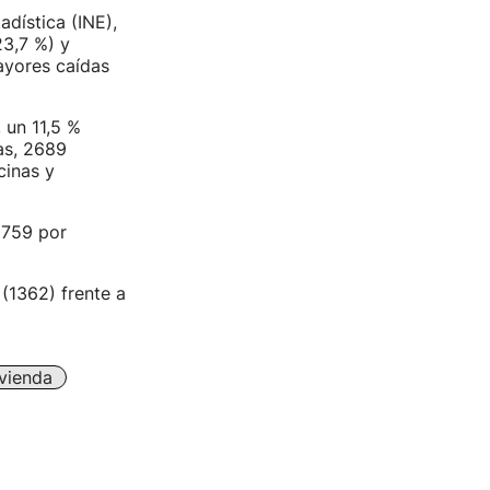
adística (INE),
3,7 %) y
ayores caídas
 un 11,5 %
as, 2689
cinas y
 759 por
 (1362) frente a
vienda