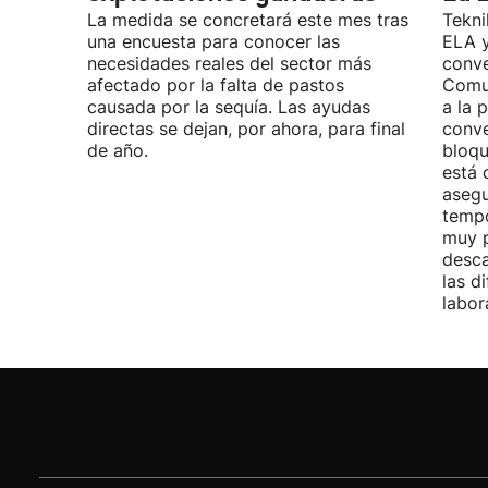
La medida se concretará este mes tras
Tekni
una encuesta para conocer las
ELA y
necesidades reales del sector más
conve
afectado por la falta de pastos
Comu
causada por la sequía. Las ayudas
a la 
directas se dejan, por ahora, para final
conve
de año.
bloqu
está 
asegu
tempo
muy p
desca
las d
labor