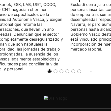
kariok, ESK, LAB, UGT, CCOO,
Euskadi cerró julio c
 CNT negocian el primer
personas inscritas 
nio de espectáculos de la
de empleo tras sumar
nidad Autónoma Vasca, y exigen
desempleadas respect
patronal que retome las
Navarra, el paro aum
rsaciones, que llevan un año
personas hasta alcanz
eadas. Denuncian que el sector
Gobierno Vasco dest
completamente desregularizado y
está vinculado princi
ran que son habituales la
incorporación de nue
ralidad, las jornadas de trabajo
mercado laboral.
rolongadas, la ausencia de los
nsos legalmente establecidos y
ificultades para conciliar la vida
al y personal.