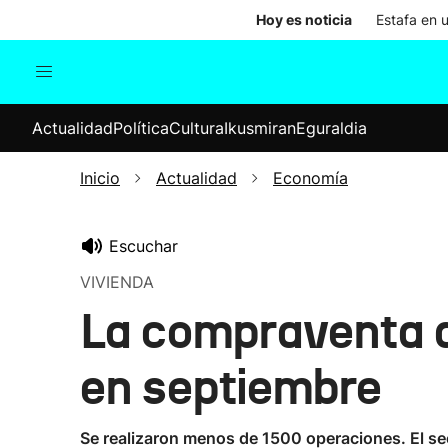
Hoy es noticia
Estafa en 
Actualidad
Política
Cul
Actualidad
Política
Cultura
Ikusmiran
Eguraldia
Sociedad
Elecciones
Economía
Inicio
Actualidad
Economía
Internacional
Escuchar
VIVIENDA
La compraventa d
en septiembre
Se realizaron menos de 1500 operaciones. El se