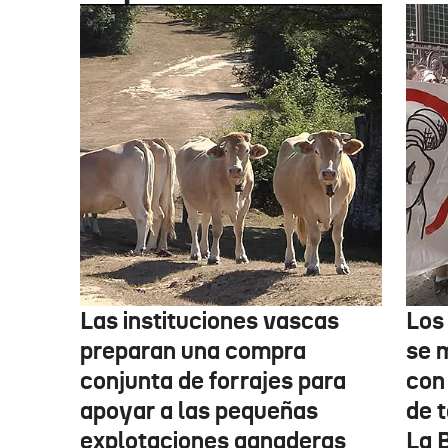
Las instituciones vascas
Los
preparan una compra
se 
conjunta de forrajes para
con
apoyar a las pequeñas
de t
explotaciones ganaderas
La 