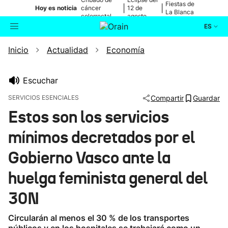
Fiestas de
|
|
Hoy es noticia
cáncer
12 de
La Blanca
colorrectal
agosto
ES
Inicio
Actualidad
Economía
Actualidad
Buscador
Política
Escuchar
SERVICIOS ESENCIALES
Compartir
Guardar
Cultura
Estos son los servicios
mínimos decretados por el
Ikusmiran
Gobierno Vasco ante la
Eguraldia
huelga feminista general del
30N
Circularán al menos el 30 % de los transportes