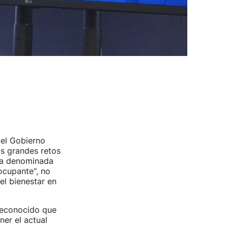
del Gobierno
os grandes retos
 la denominada
ocupante", no
el bienestar en
 reconocido que
er el actual