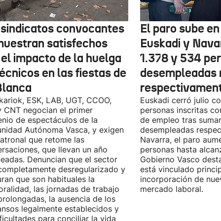
 sindicatos convocantes
El paro sube en 
muestran satisfechos
Euskadi y Nava
 el impacto de la huelga
1.378 y 534 pe
écnicos en las fiestas de
desempleadas 
Blanca
respectivamen
kariok, ESK, LAB, UGT, CCOO,
Euskadi cerró julio c
 CNT negocian el primer
personas inscritas 
nio de espectáculos de la
de empleo tras sumar
nidad Autónoma Vasca, y exigen
desempleadas respect
patronal que retome las
Navarra, el paro aum
rsaciones, que llevan un año
personas hasta alcanz
eadas. Denuncian que el sector
Gobierno Vasco dest
completamente desregularizado y
está vinculado princi
ran que son habituales la
incorporación de nue
ralidad, las jornadas de trabajo
mercado laboral.
rolongadas, la ausencia de los
nsos legalmente establecidos y
ificultades para conciliar la vida