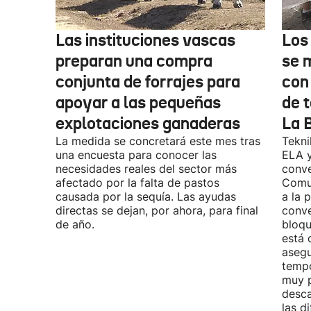
Las instituciones vascas
Los
preparan una compra
se 
conjunta de forrajes para
con
apoyar a las pequeñas
de t
explotaciones ganaderas
La 
La medida se concretará este mes tras
Tekni
una encuesta para conocer las
ELA y
necesidades reales del sector más
conve
afectado por la falta de pastos
Comu
causada por la sequía. Las ayudas
a la 
directas se dejan, por ahora, para final
conve
de año.
bloqu
está 
asegu
tempo
muy p
desca
las d