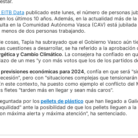
estar.
 EITB Data
publicado este lunes, el número de personas jub
n los últimos 10 años. Además, en la actualidad más de la
dulta en la Comunidad Autónoma Vasca (CAV) está jubilada
y menos de dos personas trabajando.
e cosas, Tapia ha subrayado que el Gobierno Vasco aún tie
las cuestiones a desarrollar, se ha referido a la aprobación
rgética y Cambio Climático
. La consejera ha confiado en q
lazo de un mes "y con más votos que los de los partidos d
s
previsiones económicas para 2024
, confía en que será "s
 recesión", pero con "situaciones complejas que tensionarán
 En este contexto, ha puesto como ejemplo el conflicto del 
os fletes "tarden más en llegar y sean más caros".
reguntada por los
pellets de plástico
que han llegado a Galic
quilidad" ante la posibilidad de que los pellets lleguen a la
con máxima alerta y máxima atención", ha sentenciado.