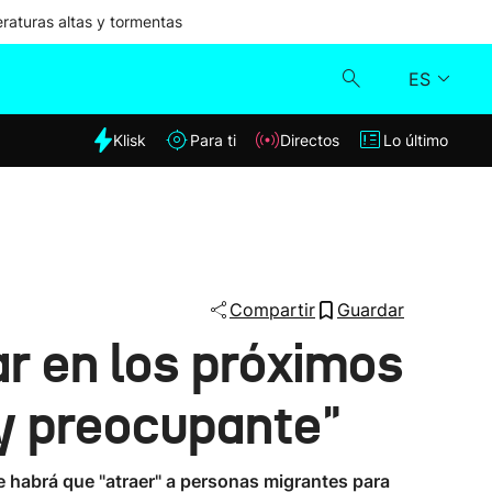
aturas altas y tormentas
ES
dia
Klisk
Para ti
Directos
Lo último
Klisk
Directos
Para ti
Compartir
Guardar
ar en los próximos
Lo último
uy preocupante"
 habrá que "atraer" a personas migrantes para