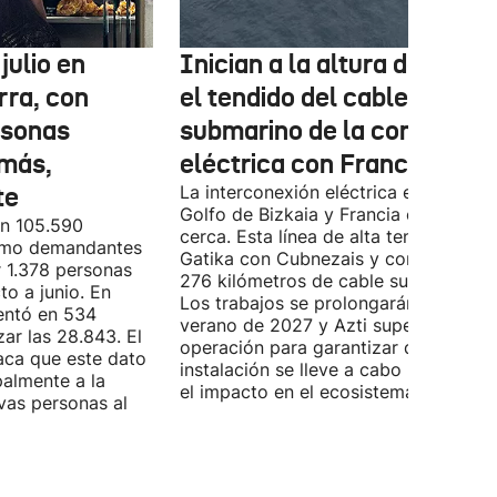
julio en
Inician a la altura de Lemo
rra, con
el tendido del cable
rsonas
submarino de la conexión
más,
eléctrica con Francia
te
La interconexión eléctrica entre el
Golfo de Bizkaia y Francia está más
on 105.590
cerca. Esta línea de alta tensión unirá
como demandantes
Gatika con Cubnezais y contará con
 1.378 personas
276 kilómetros de cable submarino.
o a junio. En
Los trabajos se prolongarán hasta
entó en 534
verano de 2027 y Azti supervisará la
ar las 28.843. El
operación para garantizar que la
aca que este dato
instalación se lleve a cabo minimizan
palmente a la
el impacto en el ecosistema marino.
vas personas al