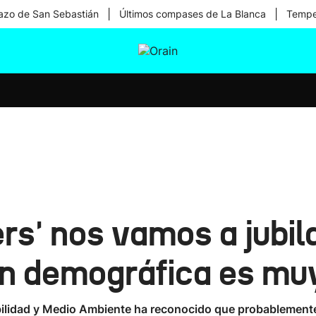
|
|
zo de San Sebastián
Últimos compases de La Blanca
Temper
tura
Ikusmiran
Egural
Salud
Tecnología
s' nos vamos a jubil
ión demográfica es m
bilidad y Medio Ambiente ha reconocido que probablemente