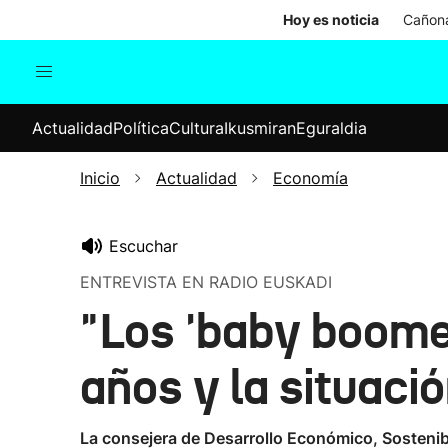
Hoy es noticia
Cañona
Actualidad
Política
Cul
Actualidad
Política
Cultura
Ikusmiran
Eguraldia
Sociedad
Elecciones
Economía
Inicio
Actualidad
Economía
Internacional
Escuchar
ENTREVISTA EN RADIO EUSKADI
"Los 'baby boomer
años y la situac
La consejera de Desarrollo Económico, Sosteni