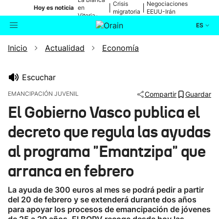
Crisis
Negociaciones
|
|
Hoy es noticia
en
migratoria
EEUU-Irán
Vitoria-
Gasteiz
ES
Inicio
Actualidad
Economía
Actualidad
Buscador
Política
Escuchar
EMANCIPACIÓN JUVENIL
Compartir
Guardar
Cultura
El Gobierno Vasco publica el
decreto que regula las ayudas
Ikusmiran
al programa "Emantzipa" que
Eguraldia
arranca en febrero
La ayuda de 300 euros al mes se podrá pedir a partir
del 20 de febrero y se extenderá durante dos años
para apoyar los procesos de emancipación de jóvenes