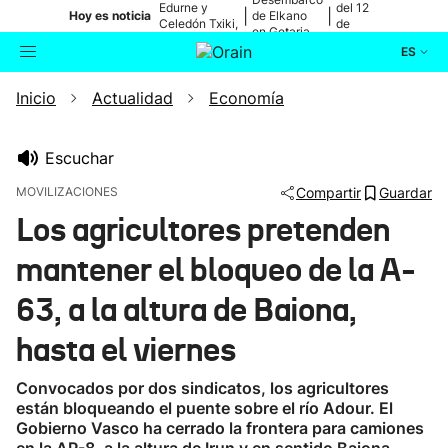
Edurne y
del 12
|
|
Hoy es noticia
de Elkano
Celedón Txiki,
de
en Getaria
en directo
agosto
ES
Inicio
Actualidad
Economía
Actualidad
Buscador
Política
Escuchar
MOVILIZACIONES
Compartir
Guardar
Cultura
Los agricultores pretenden
mantener el bloqueo de la A-
Ikusmiran
63, a la altura de Baiona,
Eguraldia
hasta el viernes
Convocados por dos sindicatos, los agricultores
están bloqueando el puente sobre el río Adour. El
Gobierno Vasco ha cerrado la frontera para camiones