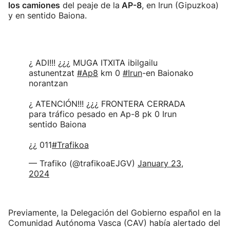
los camiones
del peaje de la
AP-8
, en Irun (Gipuzkoa)
y en sentido Baiona.
¿ ADI!!! ¿¿¿ MUGA ITXITA ibilgailu
astunentzat
#Ap8
km 0
#Irun
-en Baionako
norantzan
¿ ATENCIÓN!!! ¿¿¿ FRONTERA CERRADA
para tráfico pesado en Ap-8 pk 0 Irun
sentido Baiona
¿¿ 011
#Trafikoa
— Trafiko (@trafikoaEJGV)
January 23,
2024
Previamente, la Delegación del Gobierno español en la
Comunidad Autónoma Vasca (CAV) había alertado del