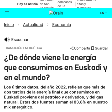
compases
|
|
Hoy es noticia
de San
altas y
de La
Sebastián
tormentas
Blanca
ES
Inicio
Actualidad
Economía
Actualidad
Buscador
Política
Escuchar
TRANSICIÓN ENERGÉTICA
Compartir
Guardar
Cultura
¿De dónde viene la energía
que consumimos en Euskadi y
Ikusmiran
en el mundo?
Eguraldia
Los últimos datos, del año 2022, reflejan que más de
dos tercios de la energía final que consumimos en
Euskadi proviene del petróleo y derivados, y del gas
natural. Estas dos fuentes suman el 83,8% en nuestro
mix energético.