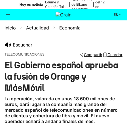
Edurne y
del 12
|
|
Hoy es noticia
de Elkano
Celedón Txiki,
de
en Getaria
en directo
agosto
ES
Inicio
Actualidad
Economía
Actualidad
Buscador
Política
Escuchar
TELECOMUNICACIONES
Compartir
Guardar
Cultura
El Gobierno español aprueba
la fusión de Orange y
Ikusmiran
MásMóvil
Eguraldia
La operación, valorada en unos 18 600 millones de
euros, dará lugar a la compañía más grande del
mercado español de telecomunicaciones en número
de clientes y cobertura de fibra y móvil. El nuevo
operador echará a andar a finales de mes.