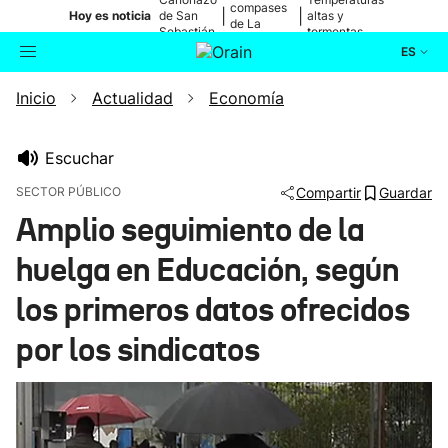
compases
|
|
Hoy es noticia
de San
altas y
de La
Sebastián
tormentas
Blanca
ES
Inicio
Actualidad
Economía
Actualidad
Buscador
Política
Escuchar
SECTOR PÚBLICO
Compartir
Guardar
Cultura
Amplio seguimiento de la
huelga en Educación, según
Ikusmiran
los primeros datos ofrecidos
Eguraldia
por los sindicatos