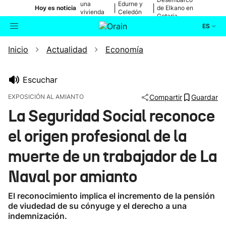
una
Edurne y
|
|
Hoy es noticia
de Elkano en
vivienda
Celedón
Getaria
de Bilbao
Txiki
ES
Inicio
Actualidad
Economía
Actualidad
Buscador
Política
Escuchar
EXPOSICIÓN AL AMIANTO
Compartir
Guardar
Cultura
La Seguridad Social reconoce
el origen profesional de la
Ikusmiran
muerte de un trabajador de La
Eguraldia
Naval por amianto
El reconocimiento implica el incremento de la pensión
de viudedad de su cónyuge y el derecho a una
indemnización.