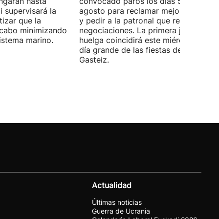
ongarán hasta
convocado paros los días 5, 14 y 26 
 supervisará la
agosto para reclamar mejoras labora
izar que la
y pedir a la patronal que retome las
a cabo minimizando
negociaciones. La primera jornada de
istema marino.
huelga coincidirá este miércoles con 
día grande de las fiestas de Vitoria-
Gasteiz.
Actualidad
Últimas noticias
Guerra de Ucrania