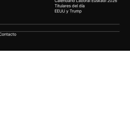
Calendario Laboral Euskadi 2026
Titulares del día
EEUU y Trump
Contacto