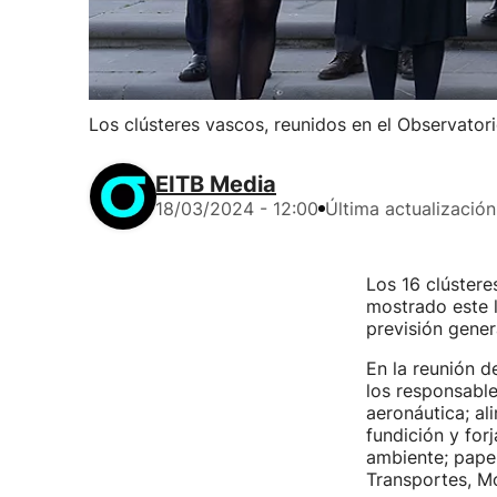
Los clústeres vascos, reunidos en el Observatorio
EITB Media
18/03/2024 - 12:00
Última actualización
Los 16 clústere
mostrado este l
previsión gener
En la reunión 
los responsable
aeronáutica; al
fundición y forj
ambiente; papel
Transportes, Mo