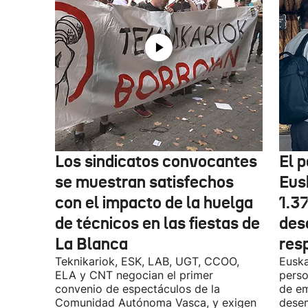
Los sindicatos convocantes
El p
se muestran satisfechos
Eus
con el impacto de la huelga
1.3
de técnicos en las fiestas de
des
La Blanca
res
Teknikariok, ESK, LAB, UGT, CCOO,
Euska
ELA y CNT negocian el primer
perso
convenio de espectáculos de la
de em
Comunidad Autónoma Vasca, y exigen
desem