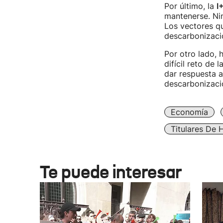
Por último, la
I
mantenerse. Nin
Los vectores q
descarbonizació
Por otro lado, h
difícil reto de
dar respuesta a
descarbonizaci
Economía
Titulares De 
Te puede interesar