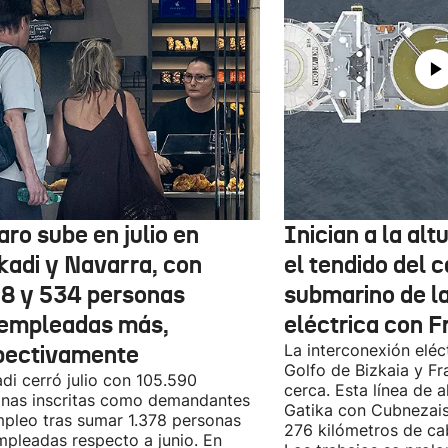
aro sube en julio en
Inician a la al
kadi y Navarra, con
el tendido del 
78 y 534 personas
submarino de l
empleadas más,
eléctrica con F
pectivamente
La interconexión eléct
Golfo de Bizkaia y Fr
di cerró julio con 105.590
cerca. Esta línea de a
nas inscritas como demandantes
Gatika con Cubnezais
pleo tras sumar 1.378 personas
276 kilómetros de ca
pleadas respecto a junio. En