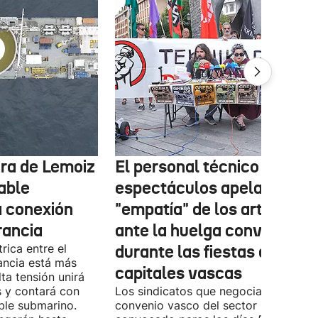
tura de Lemoiz
El personal técnico de
cable
espectáculos apela a la
a conexión
"empatía" de los artistas
rancia
ante la huelga convocada
rica entre el
durante las fiestas de las
ancia está más
capitales vascas
lta tensión unirá
 y contará con
Los sindicatos que negocian el prime
ble submarino.
convenio vasco del sector han