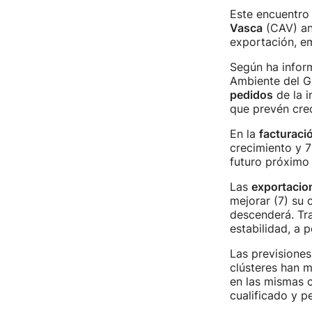
Este encuentro
Vasca
(CAV) ana
exportación, em
Según ha infor
Ambiente del Go
pedidos
de la i
que prevén cre
En la
facturaci
crecimiento y 7
futuro próximo 
Las
exportacio
mejorar (7) su 
descenderá. Tra
estabilidad, a 
Las previsione
clústeres han 
en las mismas c
cualificado y pe