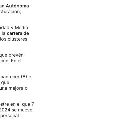
idad Autónoma
cturación,
lidad y Medio
 la
cartera de
los clústeres
 que prevén
ión. En el
mantener (8) o
é que
 una mejora o
stre en el que 7
e 2024 se mueve
 personal