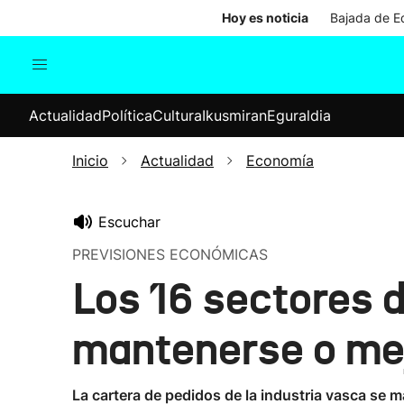
Hoy es noticia
Bajada de Ed
Actualidad
Política
Cul
Actualidad
Política
Cultura
Ikusmiran
Eguraldia
Sociedad
Elecciones
Economía
Inicio
Actualidad
Economía
Internacional
Escuchar
PREVISIONES ECONÓMICAS
Los 16 sectores d
mantenerse o mej
La cartera de pedidos de la industria vasca se m