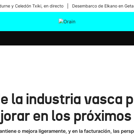
|
urne y Celedón Txiki, en directo
Desembarco de Elkano en Geta
tura
Ikusmiran
Egural
Salud
Tecnología
e la industria vasca 
orar en los próximo
antiene o mejora ligeramente, y en la facturación, las pers