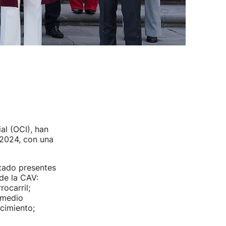
al (OCI), han
 2024, con una
tado presentes
de la CAV:
ocarril;
; medio
cimiento;