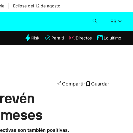
|
ria
Eclipse del 12 de agosto
ES
dia
Klisk
Para ti
Directos
Lo último
Klisk
Directos
Para ti
Compartir
Guardar
prevén
Lo último
s meses
pectivas son también positivas.