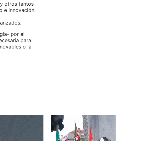
y otros tantos
o e innovación.
vanzados.
gía- por el
necesaria para
novables o la