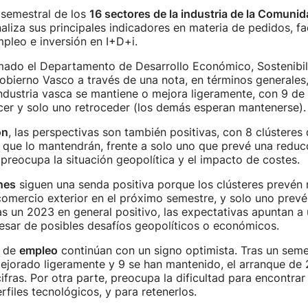
 semestral de los
16 sectores de la industria de la Comun
liza sus principales indicadores en materia de pedidos, fa
pleo e inversión en I+D+i.
mado el Departamento de Desarrollo Económico, Sostenibi
bierno Vasco a través de una nota, en términos generales,
ndustria vasca se mantiene o mejora ligeramente, con 9 de 
cer y solo uno retroceder (los demás esperan mantenerse).
ón
, las perspectivas son también positivas, con 8 clústeres
 que lo mantendrán, frente a solo uno que prevé una reducc
preocupa la situación geopolítica y el impacto de costes.
nes
siguen una senda positiva porque los clústeres prevén 
comercio exterior en el próximo semestre, y solo uno prev
s un 2023 en general positivo, las expectativas apuntan a
pesar de posibles desafíos geopolíticos o económicos.
s de
empleo
continúan con un signo optimista. Tras un seme
mejorado ligeramente y 9 se han mantenido, el arranque d
ifras. Por otra parte, preocupa la dificultad para encontrar
rfiles tecnológicos, y para retenerlos.