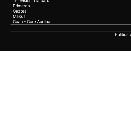
Televisión a la carta
Primeran
Gaztea
Makusi
Guau - Gure Audioa
Política