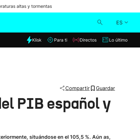
aturas altas y tormentas
ES
dia
Klisk
Para ti
Directos
Lo último
Klisk
Directos
Para ti
Compartir
Guardar
del PIB español y
Lo último
eriormente, situándose en el 105,5 %. Aún as,