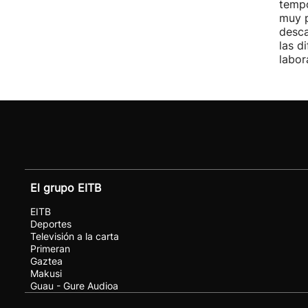
tempo
muy p
desca
las d
labor
El grupo EITB
EITB
Deportes
Televisión a la carta
Primeran
Gaztea
Makusi
Guau - Gure Audioa