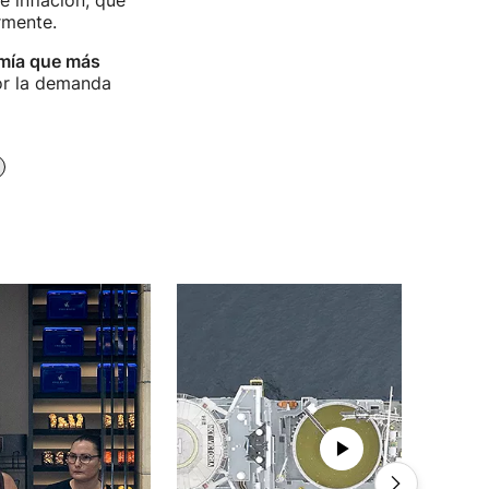
 inflación, que
rmente.
omía que más
or la demanda