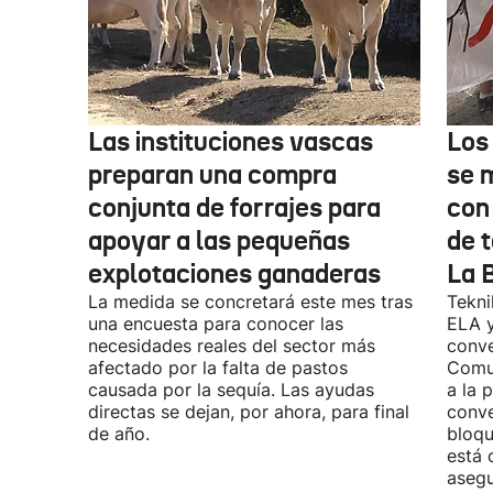
Las instituciones vascas
Los
preparan una compra
se 
conjunta de forrajes para
con
apoyar a las pequeñas
de t
explotaciones ganaderas
La 
La medida se concretará este mes tras
Tekni
una encuesta para conocer las
ELA y
necesidades reales del sector más
conve
afectado por la falta de pastos
Comu
causada por la sequía. Las ayudas
a la 
directas se dejan, por ahora, para final
conve
de año.
bloqu
está 
asegu