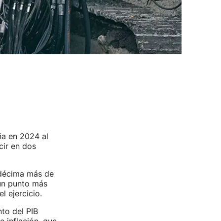
a en 2024 al
ucir en dos
 décima más de
n punto más
l ejercicio.
to del PIB