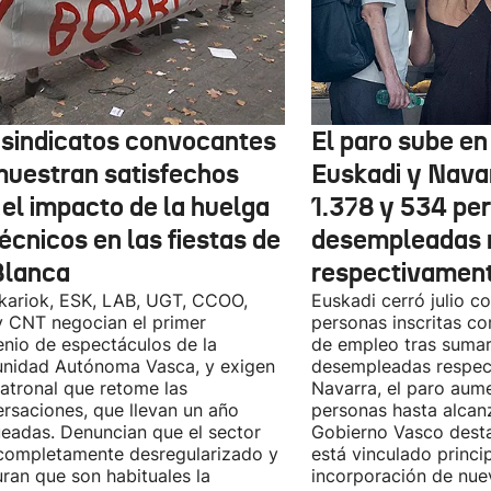
 sindicatos convocantes
El paro sube en 
muestran satisfechos
Euskadi y Nava
 el impacto de la huelga
1.378 y 534 pe
écnicos en las fiestas de
desempleadas 
Blanca
respectivamen
kariok, ESK, LAB, UGT, CCOO,
Euskadi cerró julio c
 CNT negocian el primer
personas inscritas 
nio de espectáculos de la
de empleo tras sumar
nidad Autónoma Vasca, y exigen
desempleadas respect
patronal que retome las
Navarra, el paro aum
rsaciones, que llevan un año
personas hasta alcanz
eadas. Denuncian que el sector
Gobierno Vasco dest
completamente desregularizado y
está vinculado princi
ran que son habituales la
incorporación de nue