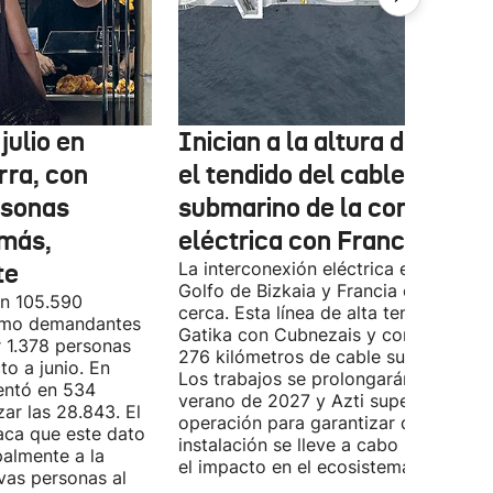
julio en
Inician a la altura de Lemo
rra, con
el tendido del cable
rsonas
submarino de la conexión
más,
eléctrica con Francia
te
La interconexión eléctrica entre el
Golfo de Bizkaia y Francia está más
on 105.590
cerca. Esta línea de alta tensión unirá
como demandantes
Gatika con Cubnezais y contará con
 1.378 personas
276 kilómetros de cable submarino.
o a junio. En
Los trabajos se prolongarán hasta
entó en 534
verano de 2027 y Azti supervisará la
ar las 28.843. El
operación para garantizar que la
aca que este dato
instalación se lleve a cabo minimizan
palmente a la
el impacto en el ecosistema marino.
vas personas al