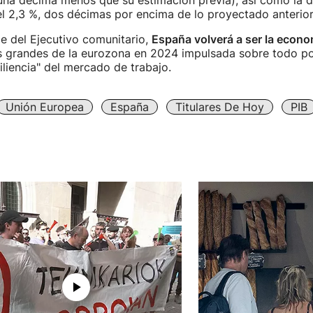
(una décima menos que su estimación previa), así como la de
el 2,3 %, dos décimas por encima de lo proyectado anterio
e del Ejecutivo comunitario,
España volverá a ser la econ
s grandes de la eurozona en 2024 impulsada sobre todo p
siliencia" del mercado de trabajo.
Unión Europea
España
Titulares De Hoy
PIB