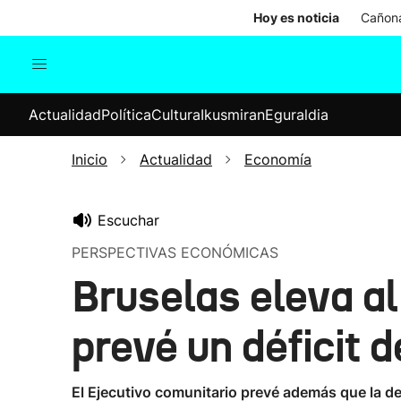
Hoy es noticia
Cañona
Actualidad
Política
Cul
Actualidad
Política
Cultura
Ikusmiran
Eguraldia
Sociedad
Elecciones
Economía
Inicio
Actualidad
Economía
Internacional
Escuchar
PERSPECTIVAS ECONÓMICAS
Bruselas eleva al
prevé un déficit 
El Ejecutivo comunitario prevé además que la d