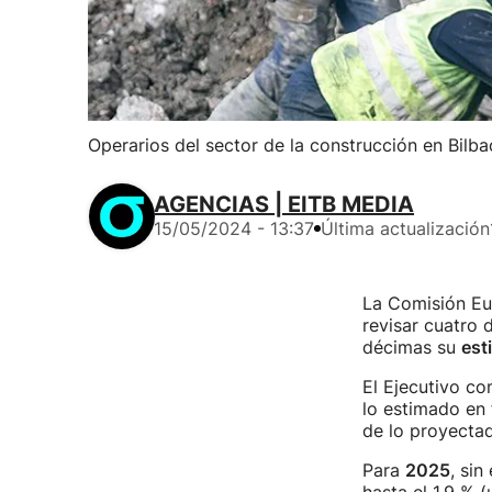
Operarios del sector de la construcción en Bilba
AGENCIAS | EITB MEDIA
15/05/2024 - 13:37
Última actualización
La Comisión Eu
revisar cuatro 
décimas su
est
El Ejecutivo co
lo estimado en 
de lo proyectado
Para
2025
, si