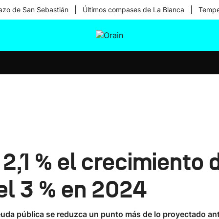
|
|
zo de San Sebastián
Últimos compases de La Blanca
Temper
tura
Ikusmiran
Egural
Salud
Tecnología
 2,1 % el crecimiento 
del 3 % en 2024
euda pública se reduzca un punto más de lo proyectado ant