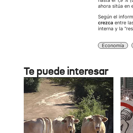
hasta el 1,9 % 
ahora sitúa en 
Según el inform
crezca
entre la
interna y la "re
Economía
Te puede interesar