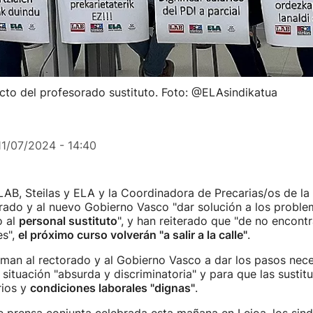
cto del profesorado sustituto. Foto: @ELAsindikatua
11/07/2024 - 14:40
LAB, Steilas y ELA y la Coordinadora de Precarias/os de la
rado y al nuevo Gobierno Vasco "dar solución a los probl
o al
personal sustituto
", y han reiterado que "de no encontr
es",
el próximo curso volverán "a salir a la calle"
.
aman al rectorado y al Gobierno Vasco a dar los pasos nec
situación "absurda y discriminatoria" y para que las sustit
rios y
condiciones laborales "dignas"
.