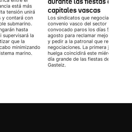
rica entre el
durante las fiestas de las
ancia está más
capitales vascas
lta tensión unirá
 y contará con
Los sindicatos que negocian el prime
ble submarino.
convenio vasco del sector han
ongarán hasta
convocado paros los días 5, 14 y 26 
 supervisará la
agosto para reclamar mejoras labora
izar que la
y pedir a la patronal que retome las
a cabo minimizando
negociaciones. La primera jornada de
istema marino.
huelga coincidirá este miércoles con 
día grande de las fiestas de Vitoria-
Gasteiz.