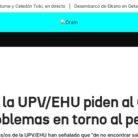
|
urne y Celedón Txiki, en directo
Desembarco de Elkano en Geta
tura
Ikusmiran
Egural
Salud
Tecnología
e la UPV/EHU piden al
oblemas en torno al p
as/os de la UPV/EHU han señalado que "de no encontrar sal