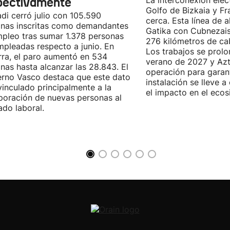
pectivamente
La interconexión eléct
Golfo de Bizkaia y Fr
di cerró julio con 105.590
cerca. Esta línea de a
nas inscritas como demandantes
Gatika con Cubnezais
pleo tras sumar 1.378 personas
276 kilómetros de ca
pleadas respecto a junio. En
Los trabajos se prol
ra, el paro aumentó en 534
verano de 2027 y Azti
nas hasta alcanzar las 28.843. El
operación para garant
rno Vasco destaca que este dato
instalación se lleve 
vinculado principalmente a la
el impacto en el ecos
poración de nuevas personas al
do laboral.