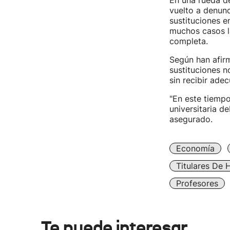
En una rueda de
vuelto a denunc
sustituciones e
muchos casos la
completa.
Según han afir
sustituciones n
sin recibir ade
"En este tiemp
universitaria d
asegurado.
Economía
Titulares De 
Profesores
Te puede interesar