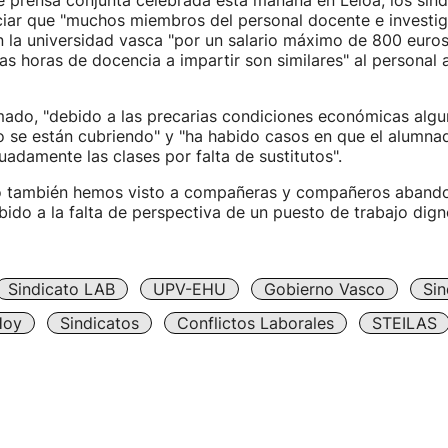
 prensa conjunta celebrada esta mañana en Leioa, los sind
iar que "muchos miembros del personal docente e investig
n la universidad vasca "por un salario máximo de 800 euro
s horas de docencia a impartir son similares" al personal 
mado, "debido a las precarias condiciones económicas algu
o se están cubriendo" y "ha habido casos en que el alumna
cuadamente las clases por falta de sustitutos".
o también hemos visto a compañeras y compañeros abando
ebido a la falta de perspectiva de un puesto de trabajo dign
Sindicato LAB
UPV-EHU
Gobierno Vasco
Sin
Hoy
Sindicatos
Conflictos Laborales
STEILAS