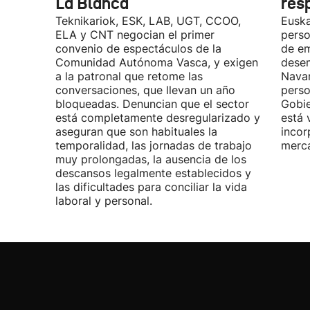
La Blanca
res
Teknikariok, ESK, LAB, UGT, CCOO,
Euska
ELA y CNT negocian el primer
perso
convenio de espectáculos de la
de em
Comunidad Autónoma Vasca, y exigen
desem
a la patronal que retome las
Navar
conversaciones, que llevan un año
perso
bloqueadas. Denuncian que el sector
Gobie
está completamente desregularizado y
está 
aseguran que son habituales la
incor
temporalidad, las jornadas de trabajo
merca
muy prolongadas, la ausencia de los
descansos legalmente establecidos y
las dificultades para conciliar la vida
laboral y personal.