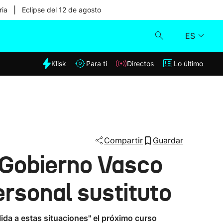
|
ria
Eclipse del 12 de agosto
ES
dia
Klisk
Para ti
Directos
Lo último
Klisk
Directos
Para ti
Compartir
Guardar
 Gobierno Vasco
Lo último
ersonal sustituto
ida a estas situaciones" el próximo curso