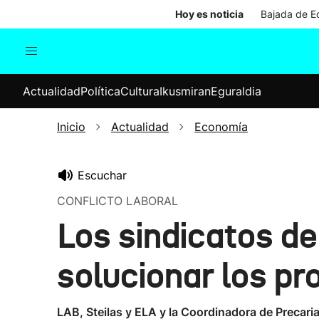
Hoy es noticia
Bajada de Ed
Actualidad
Política
Cul
Actualidad
Política
Cultura
Ikusmiran
Eguraldia
Sociedad
Elecciones
Economía
Inicio
Actualidad
Economía
Internacional
Escuchar
CONFLICTO LABORAL
Los sindicatos d
solucionar los pr
LAB, Steilas y ELA y la Coordinadora de Precari