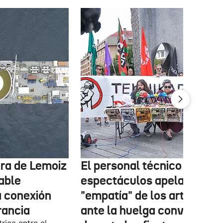
tura de Lemoiz
El personal técnico de
cable
espectáculos apela a la
a conexión
"empatía" de los artistas
rancia
ante la huelga convocada