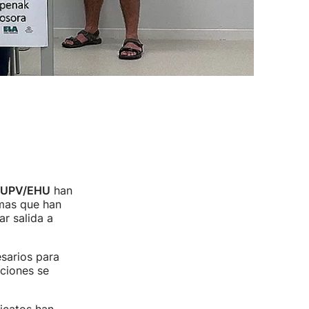
UPV/EHU
han
emas que han
ar salida a
esarios para
uciones se