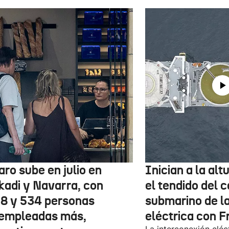
aro sube en julio en
Inician a la al
kadi y Navarra, con
el tendido del 
78 y 534 personas
submarino de l
empleadas más,
eléctrica con F