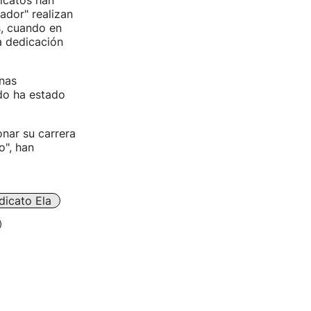
icatos han
ador" realizan
s, cuando en
a dedicación
nas
do ha estado
nar su carrera
o", han
dicato Ela