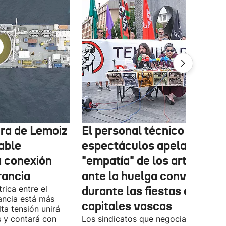
tura de Lemoiz
El personal técnico de
cable
espectáculos apela a la
a conexión
"empatía" de los artistas
rancia
ante la huelga convocada
rica entre el
durante las fiestas de las
ancia está más
capitales vascas
lta tensión unirá
 y contará con
Los sindicatos que negocian el prime