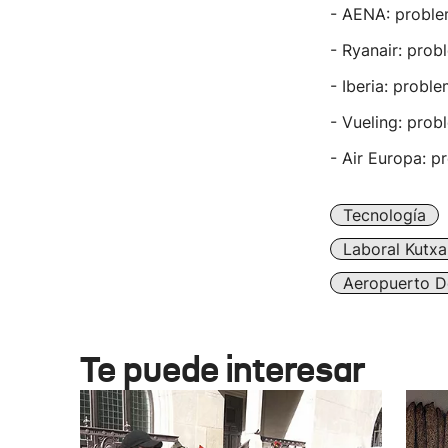
- AENA: problem
- Ryanair: prob
- Iberia: probl
- Vueling: prob
- Air Europa: p
Tecnología
Laboral Kutxa
Aeropuerto D
Te puede interesar