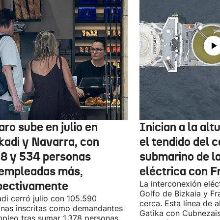
aro sube en julio en
Inician a la al
kadi y Navarra, con
el tendido del 
78 y 534 personas
submarino de l
empleadas más,
eléctrica con F
pectivamente
La interconexión eléct
Golfo de Bizkaia y Fr
di cerró julio con 105.590
cerca. Esta línea de a
nas inscritas como demandantes
Gatika con Cubnezais
pleo tras sumar 1.378 personas