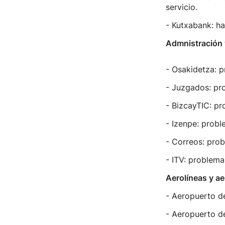
servicio.
- Kutxabank: ha
Admnistración 
- Osakidetza: p
- Juzgados: pr
- BizcayTIC: pr
- Izenpe: probl
- Correos: prob
- ITV: problema
Aerolíneas y a
- Aeropuerto de
- Aeropuerto d