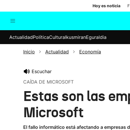
Hoy es noticia
F
Actualidad
Política
Cul
Actualidad
Política
Cultura
Ikusmiran
Eguraldia
Sociedad
Elecciones
Economía
Inicio
Actualidad
Economía
Internacional
Escuchar
CAÍDA DE MICROSOFT
Estas son las em
Microsoft
El fallo informático está afectando a empresas