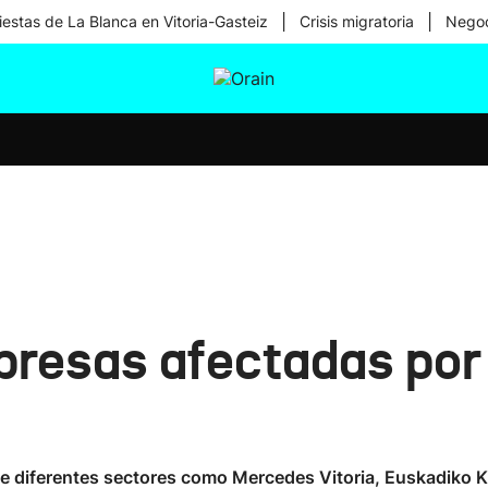
|
|
iestas de La Blanca en Vitoria-Gasteiz
Crisis migratoria
Negoc
tura
Ikusmiran
Egural
Salud
Tecnología
presas afectadas por 
 de diferentes sectores como Mercedes Vitoria, Euskadiko 