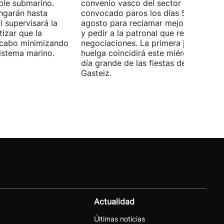
ble submarino.
convenio vasco del sector han
ongarán hasta
convocado paros los días 5, 14 y 26 
 supervisará la
agosto para reclamar mejoras labora
izar que la
y pedir a la patronal que retome las
a cabo minimizando
negociaciones. La primera jornada de
istema marino.
huelga coincidirá este miércoles con 
día grande de las fiestas de Vitoria-
Gasteiz.
Actualidad
Últimas noticias