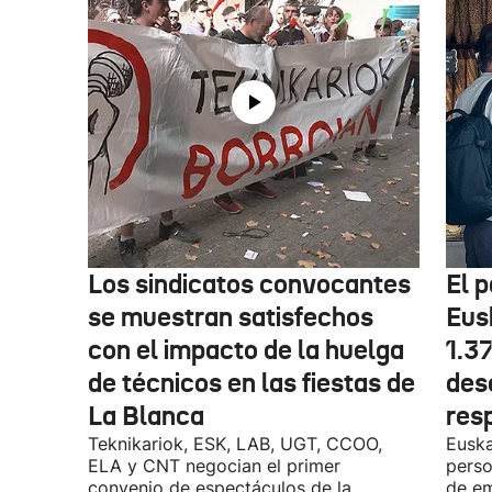
Los sindicatos convocantes
El p
se muestran satisfechos
Eus
con el impacto de la huelga
1.3
de técnicos en las fiestas de
des
La Blanca
res
Teknikariok, ESK, LAB, UGT, CCOO,
Euska
ELA y CNT negocian el primer
perso
convenio de espectáculos de la
de em