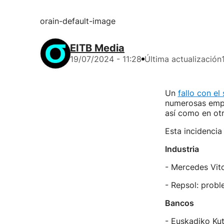
orain-default-image
EITB Media
19/07/2024 - 11:28
Última actualización
Un
fallo con el
numerosas empre
así como en otr
Esta incidencia
Industria
- Mercedes Vito
- Repsol: probl
Bancos
- Euskadiko Kut