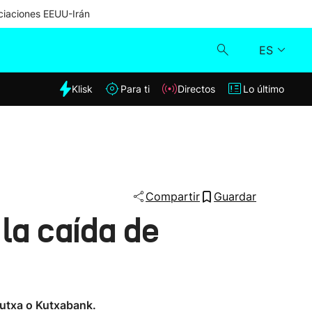
iaciones EEUU-Irán
ES
dia
Klisk
Para ti
Directos
Lo último
Klisk
Directos
Para ti
Compartir
Guardar
la caída de
Lo último
Kutxa o Kutxabank.