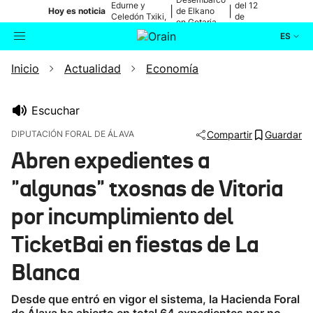
Edurne y
del 12
|
|
Hoy es noticia
de Elkano
Celedón Txiki,
de
en Getaria
en directo
agosto
ES
Inicio
Actualidad
Economía
Actualidad
Buscador
Política
Escuchar
DIPUTACIÓN FORAL DE ÁLAVA
Compartir
Guardar
Cultura
Abren expedientes a
"algunas" txosnas de Vitoria
Ikusmiran
por incumplimiento del
Eguraldia
TicketBai en fiestas de La
Blanca
Desde que entró en vigor el sistema, la Hacienda Foral