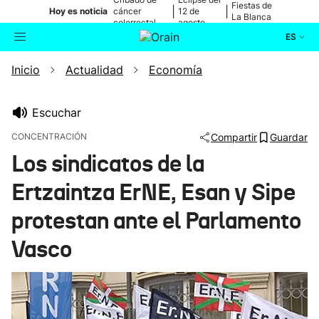
Fiestas de
|
|
Hoy es noticia
cáncer
12 de
La Blanca
colorrectal
agosto
ES
Inicio
Actualidad
Economía
Actualidad
Buscador
Política
Escuchar
CONCENTRACIÓN
Compartir
Guardar
Cultura
Los sindicatos de la
Ertzaintza ErNE, Esan y Sipe
Ikusmiran
protestan ante el Parlamento
Eguraldia
Vasco