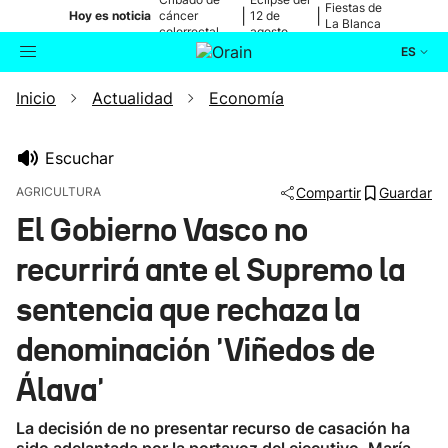
Fiestas de
|
|
Hoy es noticia
cáncer
12 de
La Blanca
colorrectal
agosto
ES
Inicio
Actualidad
Economía
Actualidad
Buscador
Política
Escuchar
AGRICULTURA
Compartir
Guardar
Cultura
El Gobierno Vasco no
recurrirá ante el Supremo la
Ikusmiran
sentencia que rechaza la
Eguraldia
denominación 'Viñedos de
Álava'
La decisión de no presentar recurso de casación ha