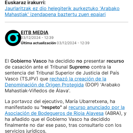
Euskaraz irakurri:
Jaurlaritzak ez dio helegiterik aurkeztuko 'Arabako
Mahastiak' izendapena baztertu zuen epaiari
EITB MEDIA
03/12/2024 - 12:39
Última actualización
03/12/2024 - 12:39
El
Gobierno Vasco
ha decidido
no
presentar
recurso
de casación ante el Tribunal
Supremo
contra la
sentencia del Tribunal Superior de Justicia del País
Vasco (TSJPV) que
rechazó la creación de la
Denominación de Origen Protegida
(DOP) 'Arabako
Mahastiak-Viñedos de Álava'.
La portavoz del ejecutivo, María Ubarretxena, ha
manifestado su
"respeto"
al
recurso anunciado por la
Asociación de Bodegueros de Rioja Alavesa
(ABRA), y
ha añadido que el Gobierno Vasco ha decidido
finalmente no dar ese paso, tras consultarlo con los
servicios jurídicos.