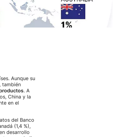
íses. Aunque su
, también
s productos
. A
s, China y la
te en el
datos del Banco
nadá (1,4 %),
en desarrollo