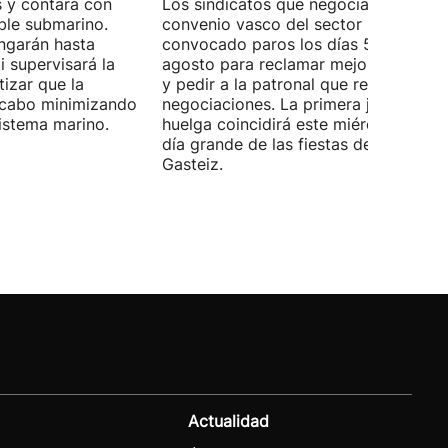
 y contará con
Los sindicatos que negocian el prime
ble submarino.
convenio vasco del sector han
ongarán hasta
convocado paros los días 5, 14 y 26 
 supervisará la
agosto para reclamar mejoras labora
izar que la
y pedir a la patronal que retome las
a cabo minimizando
negociaciones. La primera jornada de
istema marino.
huelga coincidirá este miércoles con 
día grande de las fiestas de Vitoria-
Gasteiz.
Actualidad