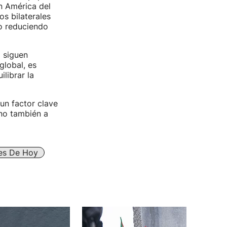
n América del
s bilaterales
 o reduciendo
o siguen
global, es
librar la
un factor clave
ino también a
res De Hoy