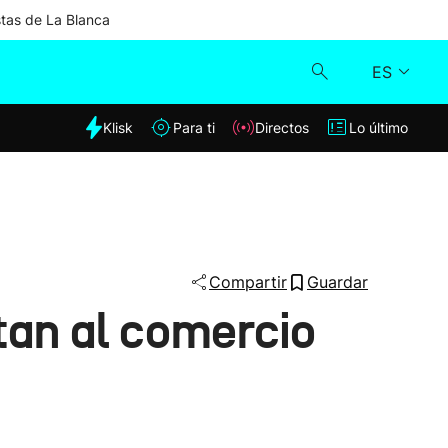
stas de La Blanca
ES
dia
Klisk
Para ti
Directos
Lo último
Klisk
Directos
Para ti
Compartir
Guardar
tan al comercio
Lo último