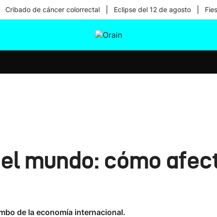
|
|
Cribado de cáncer colorrectal
Eclipse del 12 de agosto
Fie
tura
Ikusmiran
Egural
Salud
Tecnología
 el mundo: cómo afec
mbo de la economía internacional.