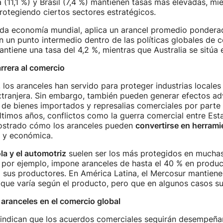
(11,1 %) y Brasil (7,4 %) mantienen tasas más elevadas, mie
protegiendo ciertos sectores estratégicos.
nda economía mundial, aplica un arancel promedio ponderad
n un punto intermedio dentro de las políticas globales de c
antiene una tasa del 4,2 %, mientras que Australia se sitúa e
rrera al comercio
 los aranceles han servido para proteger industrias locales 
tranjera. Sin embargo, también pueden generar efectos ad
de bienes importados y represalias comerciales por parte
últimos años, conflictos como la guerra comercial entre Es
ostrado cómo los aranceles pueden
convertirse en herrami
y económica.
la y el automotriz
suelen ser los más protegidos en mucha
 por ejemplo, impone aranceles de hasta el 40 % en produc
 sus productores. En América Latina, el Mercosur mantiene
que varía según el producto, pero que en algunos casos su
s aranceles en el comercio global
 indican que los acuerdos comerciales seguirán desempeña