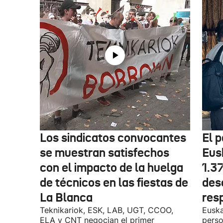
Los sindicatos convocantes
El p
se muestran satisfechos
Eus
con el impacto de la huelga
1.3
de técnicos en las fiestas de
des
La Blanca
res
Teknikariok, ESK, LAB, UGT, CCOO,
Euska
ELA y CNT negocian el primer
perso