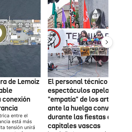
tura de Lemoiz
El personal técnico de
cable
espectáculos apela a la
a conexión
"empatía" de los artistas
rancia
ante la huelga convocada
rica entre el
durante las fiestas de las
ancia está más
capitales vascas
lta tensión unirá