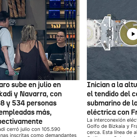
aro sube en julio en
Inician a la al
kadi y Navarra, con
el tendido del 
78 y 534 personas
submarino de l
empleadas más,
eléctrica con F
pectivamente
La interconexión eléct
Golfo de Bizkaia y Fr
di cerró julio con 105.590
cerca. Esta línea de a
nas inscritas como demandantes