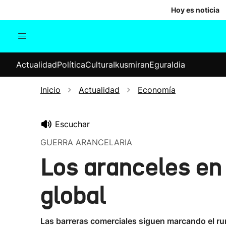
Hoy es noticia
Actualidad
Política
Cul
Actualidad
Política
Cultura
Ikusmiran
Eguraldia
Sociedad
Elecciones
Economía
Inicio
Actualidad
Economía
Internacional
Escuchar
GUERRA ARANCELARIA
Los aranceles en
global
Las barreras comerciales siguen marcando el ru