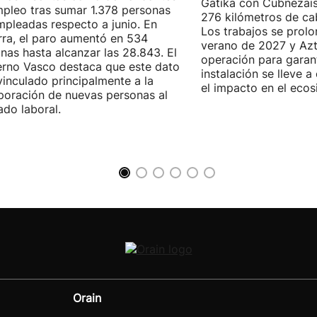
Gatika con Cubnezais
pleo tras sumar 1.378 personas
276 kilómetros de ca
pleadas respecto a junio. En
Los trabajos se prol
ra, el paro aumentó en 534
verano de 2027 y Azti
nas hasta alcanzar las 28.843. El
operación para garant
rno Vasco destaca que este dato
instalación se lleve 
vinculado principalmente a la
el impacto en el ecos
poración de nuevas personas al
do laboral.
Orain