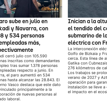
aro sube en julio en
Inician a la al
kadi y Navarra, con
el tendido del 
78 y 534 personas
submarino de l
empleadas más,
eléctrica con F
pectivamente
La interconexión eléct
Golfo de Bizkaia y Fr
di cerró julio con 105.590
cerca. Esta línea de a
nas inscritas como demandantes
Gatika con Cubnezais
pleo tras sumar 1.378 personas
276 kilómetros de ca
pleadas respecto a junio. En
Los trabajos se prol
ra, el paro aumentó en 534
verano de 2027 y Azti
nas hasta alcanzar las 28.843. El
operación para garant
rno Vasco destaca que este dato
instalación se lleve 
vinculado principalmente a la
el impacto en el ecos
poración de nuevas personas al
do laboral.