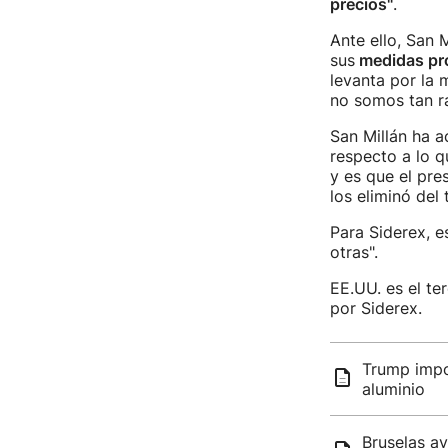
precios"
.
Ante ello, San 
sus
medidas pro
levanta por la
no somos tan r
San Millán ha a
respecto a lo q
y es que el pre
los eliminó del 
Para Siderex, e
otras".
EE.UU. es el te
por Siderex.
Trump impo
aluminio
Bruselas av