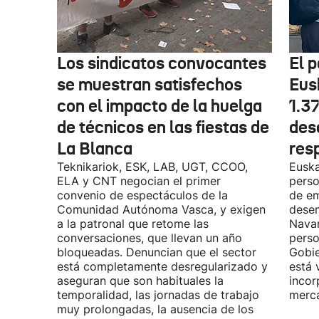
Los sindicatos convocantes
El p
se muestran satisfechos
Eus
con el impacto de la huelga
1.3
de técnicos en las fiestas de
des
La Blanca
res
Teknikariok, ESK, LAB, UGT, CCOO,
Euska
ELA y CNT negocian el primer
perso
convenio de espectáculos de la
de em
Comunidad Autónoma Vasca, y exigen
desem
a la patronal que retome las
Navar
conversaciones, que llevan un año
perso
bloqueadas. Denuncian que el sector
Gobie
está completamente desregularizado y
está 
aseguran que son habituales la
incor
temporalidad, las jornadas de trabajo
merca
muy prolongadas, la ausencia de los