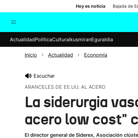
Hoy es noticia
Bajada de Ed
Actualidad
Política
Cul
Actualidad
Política
Cultura
Ikusmiran
Eguraldia
Sociedad
Elecciones
Economía
Inicio
Actualidad
Economía
Internacional
Escuchar
ARANCELES DE EE.UU. AL ACERO
La siderurgia vas
acero low cost" 
El director general de Siderex, Asociación clúst