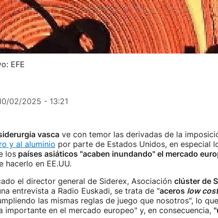
vo: EFE
10/02/2025 - 13:21
siderurgia vasca
ve con temor las derivadas de la imposic
ro y al aluminio
por parte de Estados Unidos, en especial l
e los
países asiáticos "acaben inundando" el mercado eur
e hacerlo en EE.UU.
ado el director general de Siderex, Asociación
clúster de S
una entrevista a Radio Euskadi, se trata de "
aceros
low cos
mpliendo las mismas reglas de juego que nosotros", lo que
a importante en el mercado europeo" y, en consecuencia,
"