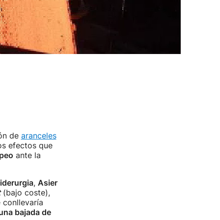
ión de
aranceles
os efectos que
opeo
ante la
iderurgia
,
Asier
t
(bajo coste),
 conllevaría
una bajada de