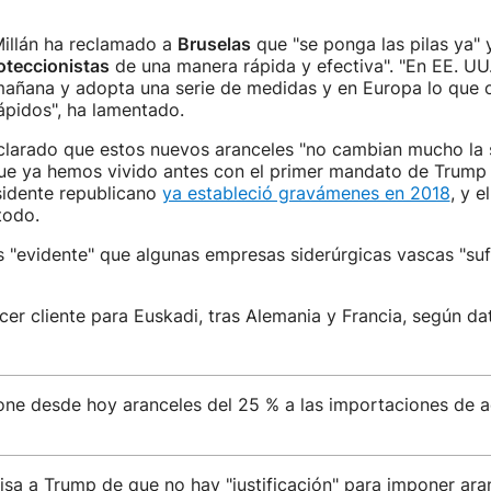
Millán ha reclamado a
Bruselas
que "se ponga las pilas ya" 
teccionistas
de una manera rápida y efectiva". "En EE. UU.
 mañana y adopta una serie de medidas y en Europa lo que 
ápidos", ha lamentado.
clarado que estos nuevos aranceles "no cambian mucho la 
ue ya hemos vivido antes con el primer mandato de Trump y
sidente republicano
ya estableció gravámenes en 2018
, y 
todo.
s "evidente" que algunas empresas siderúrgicas vascas "su
rcer cliente para Euskadi, tras Alemania y Francia, según d
ne desde hoy aranceles del 25 % a las importaciones de a
isa a Trump de que no hay "justificación" para imponer ara