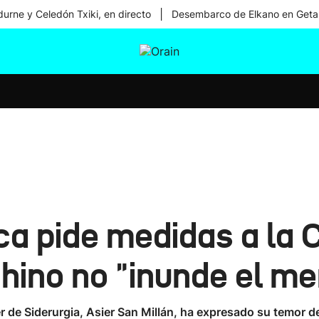
|
urne y Celedón Txiki, en directo
Desembarco de Elkano en Geta
tura
Ikusmiran
Egural
Salud
Tecnología
ca pide medidas a la 
chino no "inunde el m
er de Siderurgia, Asier San Millán, ha expresado su temor d