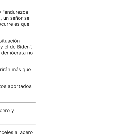
y "endurezca
, un señor se
ocurre es que
situación
 el de Biden",
el demócrata no
frirán más que
atos aportados
cero y
nceles al acero