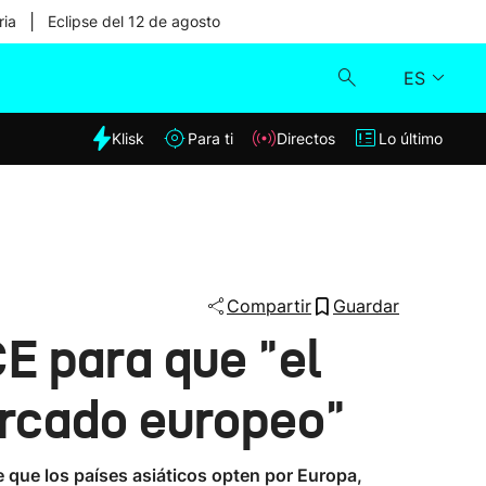
|
ria
Eclipse del 12 de agosto
ES
dia
Klisk
Para ti
Directos
Lo último
Klisk
Directos
Para ti
Compartir
Guardar
CE para que "el
Lo último
ercado europeo"
e que los países asiáticos opten por Europa,