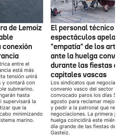
tura de Lemoiz
El personal técnico de
cable
espectáculos apela a la
a conexión
"empatía" de los artistas
rancia
ante la huelga convocada
rica entre el
durante las fiestas de las
ancia está más
capitales vascas
lta tensión unirá
 y contará con
Los sindicatos que negocian el prime
ble submarino.
convenio vasco del sector han
ongarán hasta
convocado paros los días 5, 14 y 26 
 supervisará la
agosto para reclamar mejoras labora
izar que la
y pedir a la patronal que retome las
a cabo minimizando
negociaciones. La primera jornada de
istema marino.
huelga coincidirá este miércoles con 
día grande de las fiestas de Vitoria-
Gasteiz.