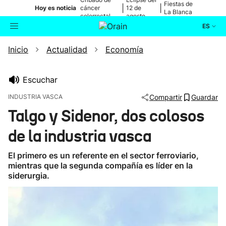
Fiestas de
|
|
Hoy es noticia
cáncer
12 de
La Blanca
colorrectal
agosto
ES
Inicio
Actualidad
Economía
Actualidad
Buscador
Política
Escuchar
INDUSTRIA VASCA
Compartir
Guardar
Cultura
Talgo y Sidenor, dos colosos
de la industria vasca
Ikusmiran
El primero es un referente en el sector ferroviario,
Eguraldia
mientras que la segunda compañía es líder en la
siderurgia.