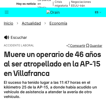
Crisis
Negociaciones
|
|
Hoy es noticia
en
migratoria
EEUU-Irán
Vitoria-
Gasteiz
ES
Inicio
Actualidad
Economía
Actualidad
Buscador
Política
Escuchar
ACCIDENTE LABORAL
Compartir
Guardar
Cultura
Muere un operario de 46 años
al ser atropellado en la AP-15
Ikusmiran
en Villafranca
Eguraldia
El suceso ha tenido lugar a las 11:47 horas en el
kilómetro 25 de la AP-15, a donde había acudido un
vehículo de asistencia a atender la avería de otro
vehículo.