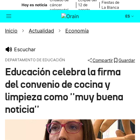
Fiestas de
|
|
Hoy es noticia
cáncer
12 de
La Blanca
colorrectal
agosto
ES
Inicio
Actualidad
Economía
Actualidad
Buscador
Política
Escuchar
DEPARTAMENTO DE EDUCACIÓN
Compartir
Guardar
Cultura
Educación celebra la firma
del convenio de cocina y
Ikusmiran
limpieza como ''muy buena
Eguraldia
noticia''