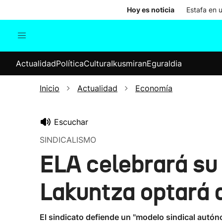
Hoy es noticia
Estafa en 
Actualidad
Política
Cul
Actualidad
Política
Cultura
Ikusmiran
Eguraldia
Sociedad
Elecciones
Economía
Inicio
Actualidad
Economía
Internacional
Escuchar
SINDICALISMO
ELA celebrará su 
Lakuntza optará 
El sindicato defiende un "modelo sindical autóno