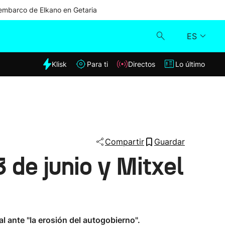
mbarco de Elkano en Getaria
ES
dia
Klisk
Para ti
Directos
Lo último
Klisk
Directos
Para ti
Compartir
Guardar
 de junio y Mitxel
Lo último
l ante "la erosión del autogobierno".