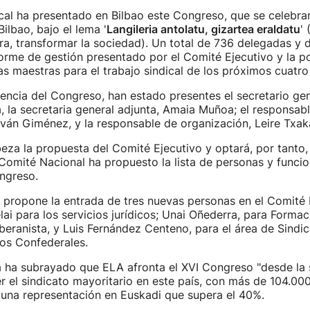
ical ha presentado en Bilbao este Congreso, que se celebrar
ilbao, bajo el lema '
Langileria antolatu, gizartea eraldatu
' 
ra, transformar la sociedad). Un total de 736 delegadas y
forme de gestión presentado por el Comité Ejecutivo y la 
neas maestras para el trabajo sindical de los próximos cuatro
ncia del Congreso, han estado presentes el secretario ge
, la secretaria general adjunta, Amaia Muñoa; el responsab
ván Giménez, y la responsable de organización, Leire Txaka
za la propuesta del Comité Ejecutivo y optará, por tanto, 
Comité Nacional ha propuesto la lista de personas y funci
ngreso.
 propone la entrada de tres nuevas personas en el Comité E
lai para los servicios jurídicos; Unai Oñederra, para Formac
beranista, y Luis Fernández Centeno, para el área de Sindic
tos Confederales.
 ha subrayado que ELA afronta el XVI Congreso "desde la s
r el sindicato mayoritario en este país, con más de 104.000
n una representación en Euskadi que supera el 40%.