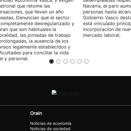
nidad Autónoma Vasca, y exigen
desempleadas respect
patronal que retome las
Navarra, el paro aum
rsaciones, que llevan un año
personas hasta alcanz
eadas. Denuncian que el sector
Gobierno Vasco dest
completamente desregularizado y
está vinculado princi
ran que son habituales la
incorporación de nue
ralidad, las jornadas de trabajo
mercado laboral.
rolongadas, la ausencia de los
nsos legalmente establecidos y
ificultades para conciliar la vida
al y personal.
Orain
Noticias de economía
Noticias de sociedad