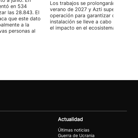
o a junio. En
Los trabajos se prolongarán hasta
entó en 534
verano de 2027 y Azti supervisará la
ar las 28.843. El
operación para garantizar que la
aca que este dato
instalación se lleve a cabo minimizan
palmente a la
el impacto en el ecosistema marino.
vas personas al
Actualidad
Últimas noticias
Guerra de Ucrania