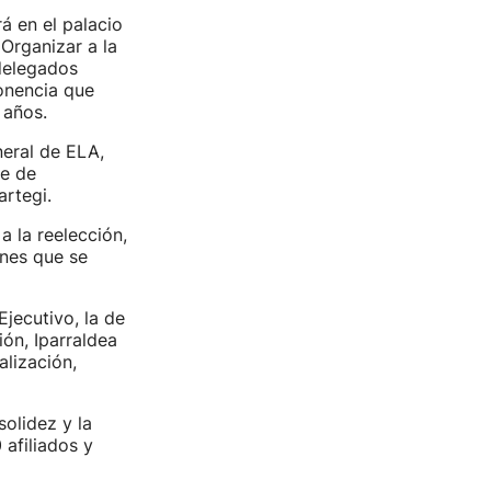
á en el palacio
(Organizar a la
 delegados
ponencia que
 años.
neral de ELA,
le de
rtegi.
a la reelección,
ones que se
jecutivo, la de
ión, Iparraldea
alización,
olidez y la
 afiliados y