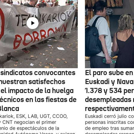
 sindicatos convocantes
El paro sube en 
muestran satisfechos
Euskadi y Nava
 el impacto de la huelga
1.378 y 534 pe
écnicos en las fiestas de
desempleadas 
Blanca
respectivamen
kariok, ESK, LAB, UGT, CCOO,
Euskadi cerró julio c
 CNT negocian el primer
personas inscritas 
nio de espectáculos de la
de empleo tras sumar