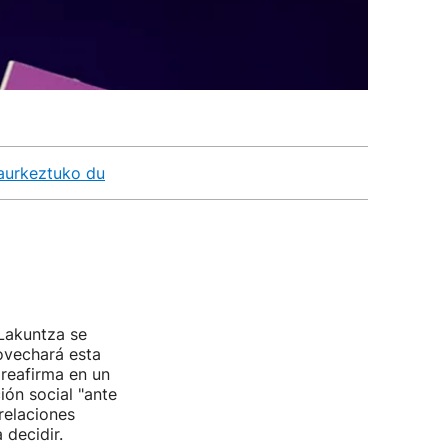
 aurkeztuko du
 Lakuntza se
ovechará esta
 reafirma en un
ión social "ante
relaciones
 decidir.