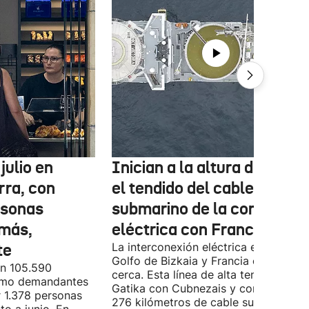
julio en
Inician a la altura de Lemo
rra, con
el tendido del cable
rsonas
submarino de la conexión
más,
eléctrica con Francia
te
La interconexión eléctrica entre el
Golfo de Bizkaia y Francia está más
on 105.590
cerca. Esta línea de alta tensión unirá
como demandantes
Gatika con Cubnezais y contará con
 1.378 personas
276 kilómetros de cable submarino.