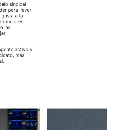
elo sindical
er para llevar
 gusta a la
ído mejores
e las
jar
agente activo y
dicato, más
l.