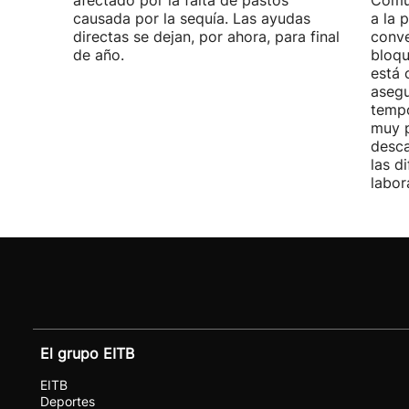
afectado por la falta de pastos
Comu
causada por la sequía. Las ayudas
a la 
directas se dejan, por ahora, para final
conve
de año.
bloqu
está 
asegu
tempo
muy p
desca
las d
labor
El grupo EITB
EITB
Deportes