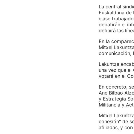
La central sind
Euskalduna de B
clase trabajado
debatirán el in
definirá las lí
En la comparece
Mitxel Lakuntza
comunicación, I
Lakuntza encabe
una vez que el 
votará en el Co
En concreto, se
Ane Bilbao Alze
y Estrategia So
Militancia y Ac
Mitxel Lakuntza
cohesión" de se
afiliadas, y co