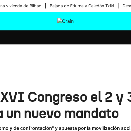
|
|
una vivienda de Bilbao
Bajada de Edurne y Celedón Txiki
Dese
tura
Ikusmiran
Egural
Salud
Tecnología
XVI Congreso el 2 y 3
a un nuevo mandato
mo y de confrontación" y apuesta por la movilización socia