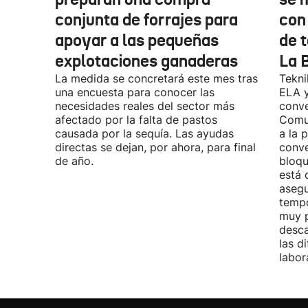
conjunta de forrajes para
con
apoyar a las pequeñas
de t
explotaciones ganaderas
La 
La medida se concretará este mes tras
Tekni
una encuesta para conocer las
ELA y
necesidades reales del sector más
conve
afectado por la falta de pastos
Comu
causada por la sequía. Las ayudas
a la 
directas se dejan, por ahora, para final
conve
de año.
bloqu
está 
asegu
tempo
muy p
desca
las d
labor