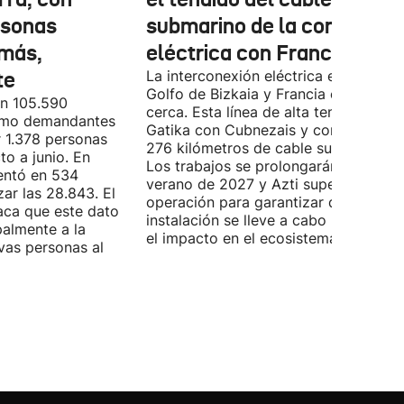
rsonas
submarino de la conexión
más,
eléctrica con Francia
te
La interconexión eléctrica entre el
Golfo de Bizkaia y Francia está más
on 105.590
cerca. Esta línea de alta tensión unirá
como demandantes
Gatika con Cubnezais y contará con
 1.378 personas
276 kilómetros de cable submarino.
o a junio. En
Los trabajos se prolongarán hasta
entó en 534
verano de 2027 y Azti supervisará la
ar las 28.843. El
operación para garantizar que la
aca que este dato
instalación se lleve a cabo minimizan
palmente a la
el impacto en el ecosistema marino.
vas personas al