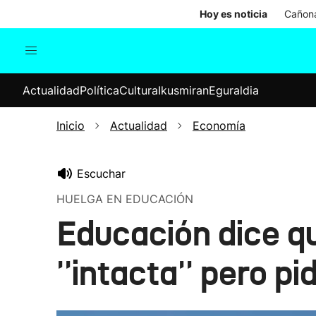
Hoy es noticia
Cañona
Actualidad
Política
Cul
Actualidad
Política
Cultura
Ikusmiran
Eguraldia
Sociedad
Elecciones
Economía
Inicio
Actualidad
Economía
Internacional
Escuchar
HUELGA EN EDUCACIÓN
Educación dice qu
''intacta'' pero pi