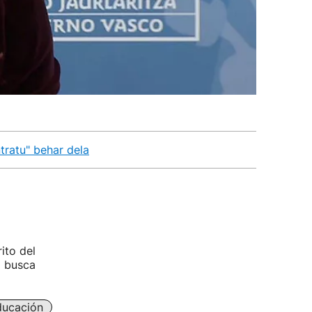
tratu" behar dela
ito del
o busca
ducación