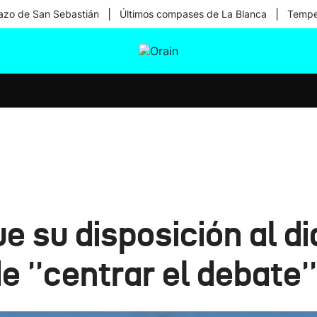
|
|
zo de San Sebastián
Últimos compases de La Blanca
Temper
tura
Ikusmiran
Egural
Salud
Tecnología
e su disposición al d
de ''centrar el debate''