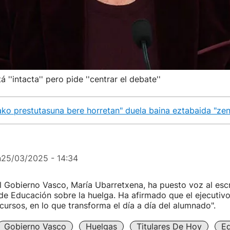
''intacta'' pero pide ''centrar el debate''
rako prestutasuna bere horretan" duela baina eztabaida "zen
n
25/03/2025 - 14:34
 Gobierno Vasco, María Ubarretxena, ha puesto voz al escr
e Educación sobre la huelga. Ha afirmado que el ejecutiv
ecursos, en lo que transforma el día a día del alumnado".
Gobierno Vasco
Huelgas
Titulares De Hoy
E