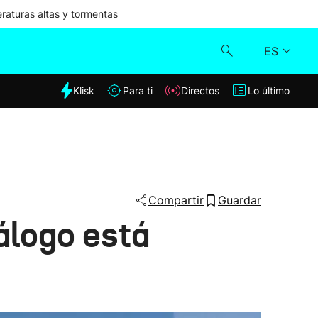
aturas altas y tormentas
ES
dia
Klisk
Para ti
Directos
Lo último
Klisk
Directos
Para ti
Compartir
Guardar
iálogo está
Lo último