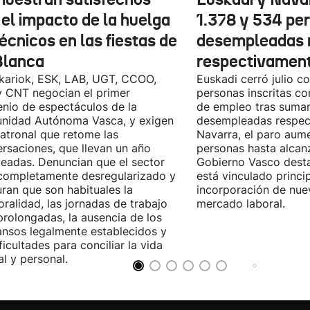
 el impacto de la huelga
1.378 y 534 pe
écnicos en las fiestas de
desempleadas 
Blanca
respectivamen
kariok, ESK, LAB, UGT, CCOO,
Euskadi cerró julio c
 CNT negocian el primer
personas inscritas 
nio de espectáculos de la
de empleo tras sumar
nidad Autónoma Vasca, y exigen
desempleadas respect
patronal que retome las
Navarra, el paro aum
rsaciones, que llevan un año
personas hasta alcanz
eadas. Denuncian que el sector
Gobierno Vasco dest
completamente desregularizado y
está vinculado princi
ran que son habituales la
incorporación de nue
ralidad, las jornadas de trabajo
mercado laboral.
rolongadas, la ausencia de los
nsos legalmente establecidos y
ificultades para conciliar la vida
al y personal.