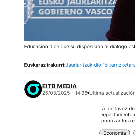
Educación dice que su disposición al diálogo está 
Euskaraz irakurri:
Jaurlaritzak dio "elkarrizketa
EITB MEDIA
25/03/2025 - 14:36
Última actualizació
La portavoz del
Departamento d
"priorizar los r
Economía