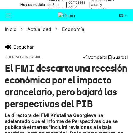
compases
|
|
Hoy es noticia
de San
altas y
de La
Sebastián
tormentas
Blanca
ES
Inicio
Actualidad
Economía
Actualidad
Buscador
Política
Escuchar
GUERRA COMERCIAL
Compartir
Guardar
Cultura
El FMI descarta una recesión
económica por el impacto
Ikusmiran
arancelario, pero bajará las
Eguraldia
perspectivas del PIB
La directora del FMI Kristalina Georgieva ha
adelantado que el Informe de Perspectivas que se
publicará el martes "incluirá revisiones a la baja