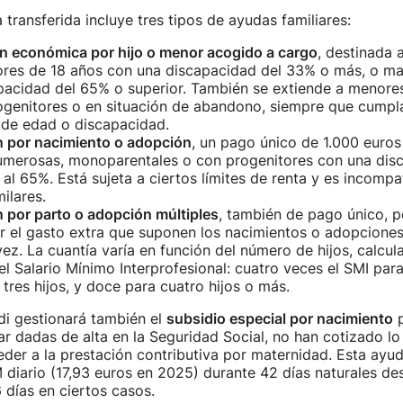
transferida incluye tres tipos de ayudas familiares:
n económica por hijo o menor acogido a cargo
, destinada 
ores de 18 años con una discapacidad del 33% o más, o m
pacidad del 65% o superior. También se extiende a menore
genitores o en situación de abandono, siempre que cumpla
 de edad o discapacidad.
n por nacimiento o adopción
, un pago único de 1.000 euros
numerosas, monoparentales o con progenitores con una disc
 al 65%. Está sujeta a ciertos límites de renta y es incompa
ilares.
 por parto o adopción múltiples
, también de pago único, 
 el gasto extra que suponen los nacimientos o adopcione
 vez. La cuantía varía en función del número de hijos, calc
el Salario Mínimo Interprofesional: cuatro veces el SMI para
tres hijos, y doce para cuatro hijos o más.
i gestionará también el
subsidio especial por nacimiento
p
ar dadas de alta en la Seguridad Social, no han cotizado lo 
er a la prestación contributiva por maternidad. Esta ayud
diario (17,93 euros en 2025) durante 42 días naturales des
 días en ciertos casos.