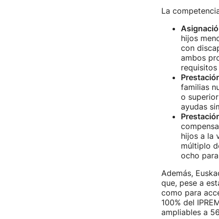
La competencia 
Asignació
hijos men
con disca
ambos pro
requisitos
Prestació
familias 
o superior
ayudas sim
Prestación
compensar
hijos a la
múltiplo d
ocho para 
Además, Euskad
que, pese a est
como para acced
100% del IPREM 
ampliables a 56