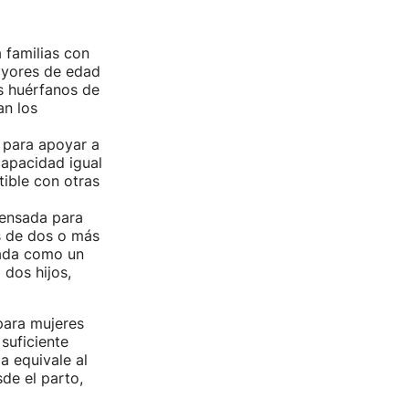
a familias con
ayores de edad
s huérfanos de
n los
 para apoyar a
apacidad igual
tible con otras
pensada para
s de dos o más
ulada como un
 dos hijos,
ara mujeres
suficiente
a equivale al
de el parto,