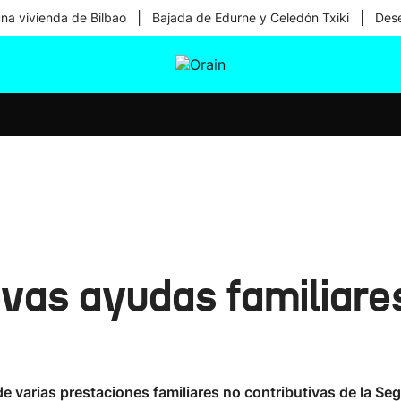
|
|
una vivienda de Bilbao
Bajada de Edurne y Celedón Txiki
Dese
tura
Ikusmiran
Egural
Salud
Tecnología
evas ayudas familiare
e varias prestaciones familiares no contributivas de la Se