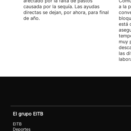
afectado por la falta de pastos
Comu
causada por la sequía. Las ayudas
a la 
directas se dejan, por ahora, para final
conve
de año.
bloqu
está 
asegu
tempo
muy p
desca
las d
labor
El grupo EITB
EITB
Deportes