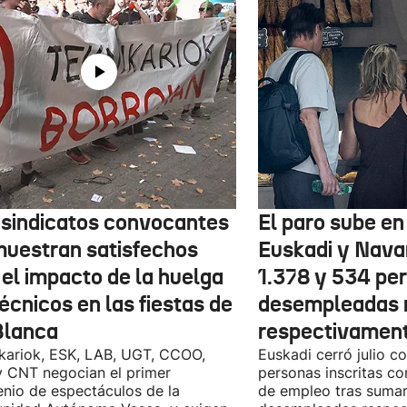
 sindicatos convocantes
El paro sube en 
muestran satisfechos
Euskadi y Nava
 el impacto de la huelga
1.378 y 534 pe
écnicos en las fiestas de
desempleadas 
Blanca
respectivamen
kariok, ESK, LAB, UGT, CCOO,
Euskadi cerró julio c
 CNT negocian el primer
personas inscritas 
nio de espectáculos de la
de empleo tras sumar