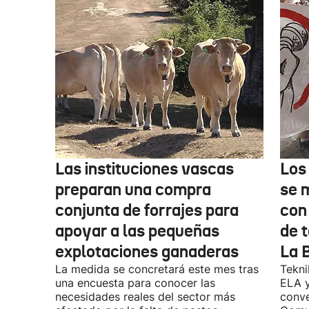
Las instituciones vascas
Los
preparan una compra
se 
conjunta de forrajes para
con
apoyar a las pequeñas
de t
explotaciones ganaderas
La 
La medida se concretará este mes tras
Tekni
una encuesta para conocer las
ELA y
necesidades reales del sector más
conve