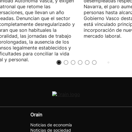
nidad Autónoma Vasca, y exigen
desempleadas respect
patronal que retome las
Navarra, el paro aum
rsaciones, que llevan un año
personas hasta alcanz
eadas. Denuncian que el sector
Gobierno Vasco dest
completamente desregularizado y
está vinculado princi
ran que son habituales la
incorporación de nue
ralidad, las jornadas de trabajo
mercado laboral.
rolongadas, la ausencia de los
nsos legalmente establecidos y
ificultades para conciliar la vida
al y personal.
Orain
Noticias de economía
Noticias de sociedad