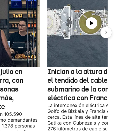
julio en
Inician a la altura de Lemo
rra, con
el tendido del cable
rsonas
submarino de la conexión
más,
eléctrica con Francia
te
La interconexión eléctrica entre el
Golfo de Bizkaia y Francia está más
on 105.590
cerca. Esta línea de alta tensión unirá
como demandantes
Gatika con Cubnezais y contará con
 1.378 personas
276 kilómetros de cable submarino.