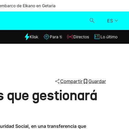
mbarco de Elkano en Getaria
ES
dia
Klisk
Para ti
Directos
Lo último
Klisk
Directos
Para ti
Compartir
Guardar
s que gestionará
Lo último
guridad Social, en una transferencia que