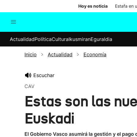
Hoy es noticia
Estafa en 
Actualidad
Política
Cul
Actualidad
Política
Cultura
Ikusmiran
Eguraldia
Sociedad
Elecciones
Economía
Inicio
Actualidad
Economía
Internacional
Escuchar
CAV
Estas son las nu
Euskadi
El Gobierno Vasco asumirá la gestión y el pago d