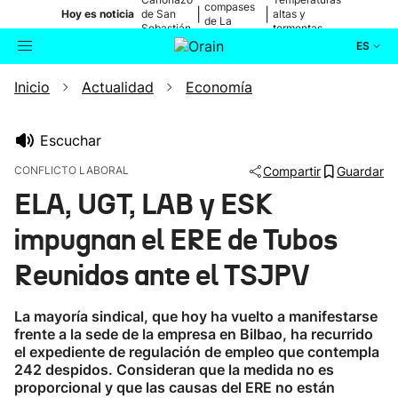
compases
|
|
Hoy es noticia
de San
altas y
de La
Sebastián
tormentas
Blanca
ES
Inicio
Actualidad
Economía
Actualidad
Buscador
Política
Escuchar
CONFLICTO LABORAL
Compartir
Guardar
Cultura
ELA, UGT, LAB y ESK
impugnan el ERE de Tubos
Ikusmiran
Reunidos ante el TSJPV
Eguraldia
La mayoría sindical, que hoy ha vuelto a manifestarse
frente a la sede de la empresa en Bilbao, ha recurrido
el expediente de regulación de empleo que contempla
242 despidos. Consideran que la medida no es
proporcional y que las causas del ERE no están