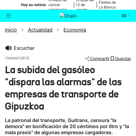
Fiestas de
|
|
Hoy es noticia
cáncer
12 de
La Blanca
colorrectal
agosto
ES
Inicio
Actualidad
Economía
Actualidad
Buscador
Política
Escuchar
TRANSPORTE
Compartir
Guardar
Cultura
La subida del gasóleo
"dispara las alarmas" de las
Ikusmiran
empresas de transporte de
Eguraldia
Gipuzkoa
La patronal del transporte, Guitrans, censura "la
demora" en bonificación de 20 céntimos por litro y "la
mala praxis" de algunas empresas cargadoras.