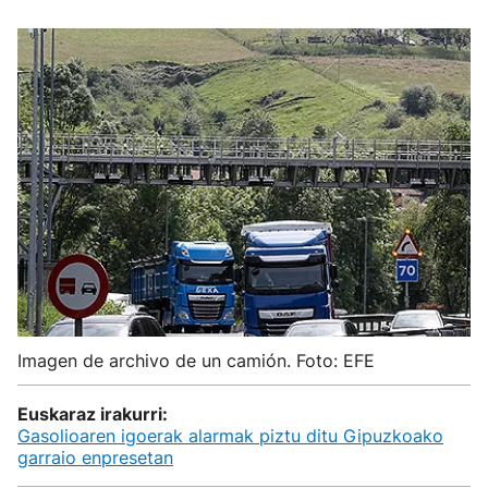
Imagen de archivo de un camión. Foto: EFE
Euskaraz irakurri:
Gasolioaren igoerak alarmak piztu ditu Gipuzkoako
garraio enpresetan