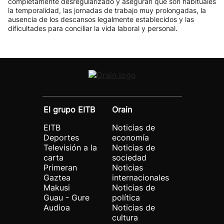
completamente desregularizado y aseguran que son habituales
la temporalidad, las jornadas de trabajo muy prolongadas, la
ausencia de los descansos legalmente establecidos y las
dificultades para conciliar la vida laboral y personal.
El grupo EITB
Orain
EITB
Noticias de
Deportes
economía
Televisión a la
Noticias de
carta
sociedad
Primeran
Noticias
Gaztea
internacionales
Makusi
Noticias de
Guau - Gure
política
Audioa
Noticias de
cultura