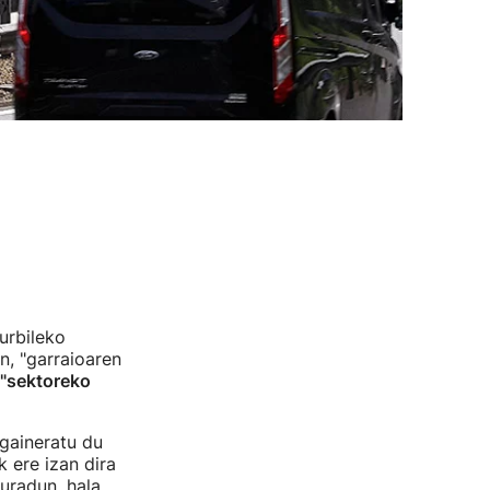
urbileko
n, "garraioaren
"sektoreko
 gaineratu du
 ere izan dira
uradun, hala