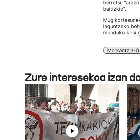
berretsi, "araz
baitizkie".
Mugikortasuneko
laguntzeko beha
munduko krisi g
Merkantzia-G
Zure interesekoa izan d