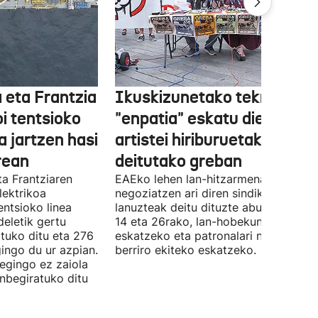
 eta Frantzia
Ikuskizunetako teknikariek
oi tentsioko
"enpatia" eskatu diete
a jartzen hasi
artistei hiriburuetako jaiet
rean
deitutako greban
ta Frantziaren
EAEko lehen lan-hitzarmena
lektrikoa
negoziatzen ari diren sindikatuek
ntsioko linea
lanuzteak deitu dituzte abuztuaren 5,
eletik gertu
14 eta 26rako, lan-hobekuntzak
tuko ditu eta 276
eskatzeko eta patronalari negoziazio
ingo du ur azpian.
berriro ekiteko eskatzeko.
 egingo ez zaiola
inbegiratuko ditu