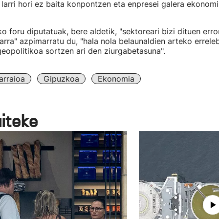
o larri hori ez baita konpontzen eta enpresei galera ekonom
 foru diputatuak, bere aldetik, "sektoreari bizi dituen err
rra" azpimarratu du, "hala nola belaunaldien arteko errele
eopolitikoa sortzen ari den ziurgabetasuna".
arraioa
Gipuzkoa
Ekonomia
aiteke