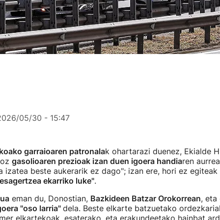
2026/05/30 - 15:47
koako garraioaren patronala
k ohartarazi duenez, Ekialde H
ioz
gasolioaren prezioak izan duen igoera handia
ren aurrea
a izatea beste aukerarik ez dago"; izan ere, hori ez egiteak
esagertzea ekarriko luke"
.
sua
eman du, Donostian,
Bazkideen Batzar Orokorrean
, eta
oera "oso larria"
dela. Beste elkarte batzuetako ordezkariak
mer elkartekoak, esaterako, eta erakundeetako hainbat ard