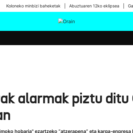
|
|
Koloneko minbizi baheketak
Abuztuaren 12ko eklipsea
Ga
tura
Ikusmiran
Egural
Osasuna
Teknologia
ak alarmak piztu ditu
an
imoko hobaria" ezartzeko “atzerapena” eta karga-enpresa ba