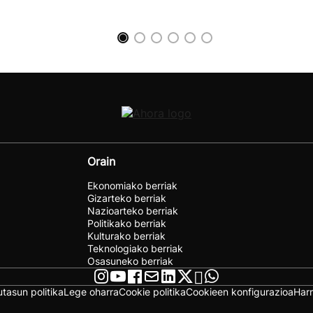
Orain
Ekonomiako berriak
Gizarteko berriak
Nazioarteko berriak
Politikako berriak
Kulturako berriak
Teknologiako berriak
Osasuneko berriak
utasun politika
Lege oharra
Cookie politika
Cookieen konfigurazioa
Har