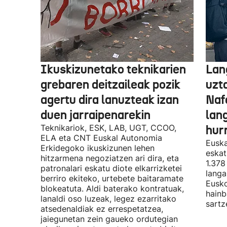
Ikuskizunetako teknikarien
Lan
grebaren deitzaileak pozik
uzt
agertu dira lanuzteak izan
Naf
duen jarraipenarekin
lan
Teknikariok, ESK, LAB, UGT, CCOO,
hur
ELA eta CNT Euskal Autonomia
Euska
Erkidegoko ikuskizunen lehen
eskat
hitzarmena negoziatzen ari dira, eta
1.378
patronalari eskatu diote elkarrizketei
langa
berriro ekiteko, urtebete baitaramate
Eusko
blokeatuta. Aldi baterako kontratuak,
hainb
lanaldi oso luzeak, legez ezarritako
sartz
atsedenaldiak ez errespetatzea,
jaiegunetan zein gaueko ordutegian