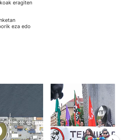
ikoak eragiten
onketan
borik eza edo