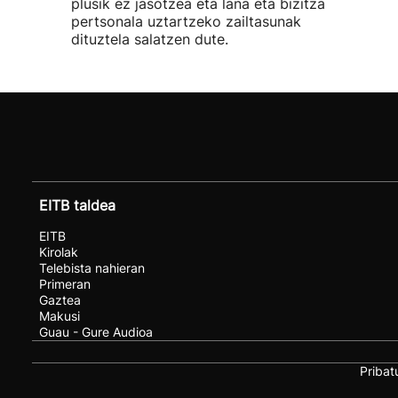
plusik ez jasotzea eta lana eta bizitza
pertsonala uztartzeko zailtasunak
dituztela salatzen dute.
EITB taldea
EITB
Kirolak
Telebista nahieran
Primeran
Gaztea
Makusi
Guau - Gure Audioa
Pribat