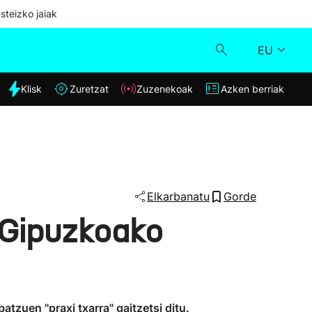
steizko jaiak
EU
dia
Klisk
Zuretzat
Zuzenekoak
Azken berriak
Klisk
Zuzenekoak
Zuretzat
Elkarbanatu
Gorde
 Gipuzkoako
Azken berriak
tzuen "praxi txarra" gaitzetsi ditu.