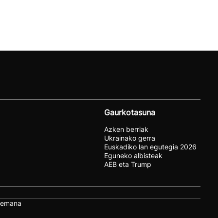
Gaurkotasuna
Azken berriak
Ukrainako gerra
Euskadiko lan egutegia 2026
Eguneko albisteak
AEB eta Trump
remana