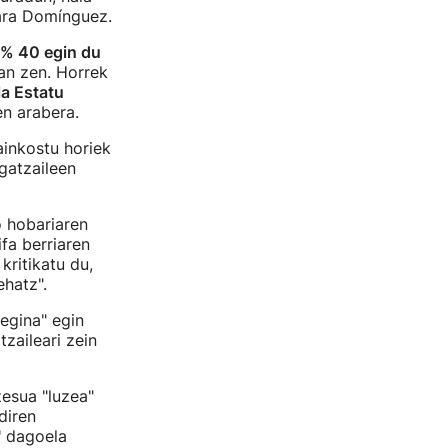
ara Domínguez.
 % 40 egin du
zan zen. Horrek
la Estatu
en arabera.
ainkostu horiek
gatzaileen
 hobariaren
ifa berriaren
 kritikatu du,
hatz".
egina" egin
tzaileari zein
esua "luzea"
diren
"
dagoela