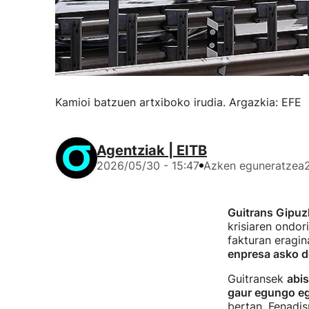
Kamioi batzuen artxiboko irudia. Argazkia: EFE
Agentziak | EITB
2026/05/30 - 15:47
Azken eguneratzea
Guitrans Gipuz
krisiaren ondor
fakturan eragin
enpresa asko d
Guitransek
abi
gaur egungo eg
bertan, Fenadis