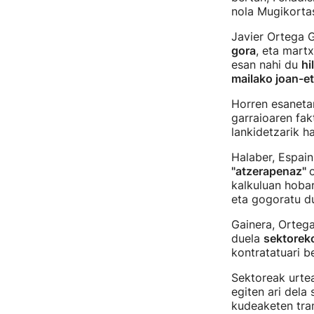
nola Mugikorta
Javier Ortega 
gora
, eta mart
esan nahi du
hi
mailako joan-e
Horren esaneta
garraioaren fak
lankidetzarik h
Halaber, Espai
"atzerapenaz"
o
kalkuluan hobar
eta gogoratu du
Gainera, Orteg
duela
sektoreko
kontratatuari b
Sektoreak urtea
egiten ari dela
kudeaketen tra