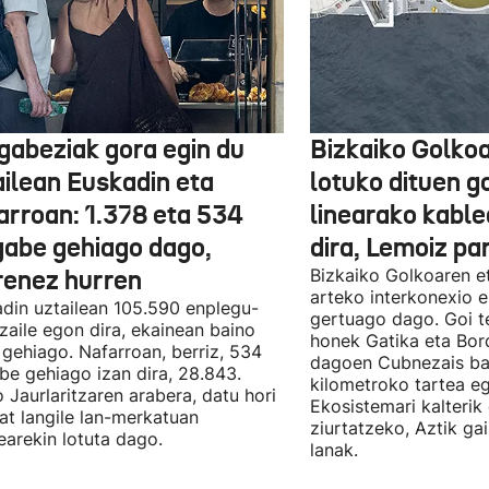
gabeziak gora egin du
Bizkaiko Golkoa
ailean Euskadin eta
lotuko dituen g
arroan: 1.378 eta 534
linearako kable
gabe gehiago dago,
dira, Lemoiz pa
renez hurren
Bizkaiko Golkoaren e
arteko interkonexio e
din uztailean 105.590 enplegu-
gertuago dago. Goi te
zaile egon dira, ekainean baino
honek Gatika eta Bord
 gehiago. Nafarroan, berriz, 534
dagoen Cubnezais ba
be gehiago izan dira, 28.843.
kilometroko tartea eg
 Jaurlaritzaren arabera, datu hori
Ekosistemari kalterik
at langile lan-merkatuan
ziurtatzeko, Aztik ga
earekin lotuta dago.
lanak.