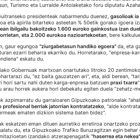
sun, Turismo eta Lurralde Antolaketako foru diputatu Azah
Guitranseko presidenteak nabarmendu duenez,
gasolioak ia
xoa eta apirila bitarteko asteetan % 50etik gorako igoera i
lean ibilgailu bakoitzeko 1.600 euroko gainkostua izan due
torrietan, eta 2.000 eurokoa nazioartekoetan
, bere kalkulu
n, gaur egungoa
"ziurgabetasun handiko egoera"
da, eta g
turan ezarri beharra ekarriko du. Horretarako, "enpresa-kar
andiena" eskatu du.
niako Gobernuak martxoan onartutako litroko 20 zentimoko
hartarazi du, "ez baita gauzatzen ari", eta, aldi berean, "tar
i hori sartu nahi duten karga-enpresa batzuen
praxi txarra
"
 arau horrek aukera hori debekatu egiten duela “zehatz-me
ak azpimarratu du garraioaren Gipuzkoako patronalak "ahal
 profesional berriak jatorrian kontratatzeko
, "alde kontrata
ermeak ematen dizkion sistema baten bidez".
k eskatzen eman dituen aurretiko erretiroa onartzeko proz
 salatu du, eta Gipuzkoako Trafiko Buruzagitzan egin behar 
mitazioetan izandako atzerapenagatik
"haserrea eta nekea