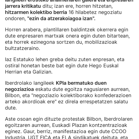
jarrera kritikatu
ditu; izan ere, horren hitzetan,
hitzarmen kolektibo berria
16 hilabetez negoziatu
ondoren,
"ezin da atzerakoiagoa izan".
Horren arabera, plantillaren baldintzek okerrera egin
dute enpresaren martxak onera egin duten bitartean,
eta horrek ezinegona sortzen du, mobilizazioak
bultzatzeraino.
Iaz Estatuko lehen greba deitu zuten enpresan, eta
ostiral honetan beste bat egin dute Hego Euskal
Herrian eta Galizian.
Iberdrolako langileek
KPIa bermatuko duen
negoziazioa
eskatu dute egoitza nagusiaren aurrean,
Bilbon, eta "negoziazio kolektiborako konfederazioen
arteko akordioak ere" ez direla errespetatzen salatu
dute.
Aste osoan egin dituzte protestak Bilbon, Iberdrolaren
egoitzaren aurrean, Euskadi Plazan kontzentrazioak
eginez. Gaur, berriz, manifestazioa egin dute CCOO
Industria, UGT FICA eta ELA sindikatuek deituta, eta