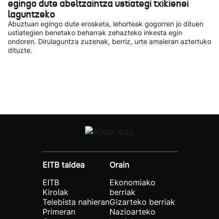
egingo dute abeltzaintza ustiategi txikienei
laguntzeko
Abuztuan egingo dute erosketa, lehorteak gogorren jo dituen
ustiategien benetako beharrak zehazteko inkesta egin
ondoren. Dirulaguntza zuzenak, berriz, urte amaieran aztertuko
dituzte.
EITB taldea
Orain
EITB
Ekonomiako
Kirolak
berriak
Telebista nahieran
Gizarteko berriak
Primeran
Nazioarteko