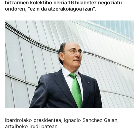
hitzarmen kolektibo berria 16 hilabetez negoziatu
ondoren, "ezin da atzerakoiagoa izan".
Iberdrolako presidentea, Ignacio Sanchez Galan,
artxiboko irudi batean.