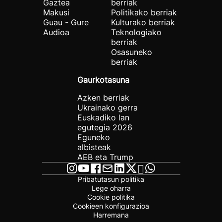
Gaztea
berriak
Makusi
Politikako berriak
Guau - Gure
Kulturako berriak
Audioa
Teknologiako
berriak
Osasuneko
berriak
Gaurkotasuna
Azken berriak
Ukrainako gerra
Euskadiko lan
egutegia 2026
Eguneko
albisteak
AEB eta Trump
Pribatutasun politika
Lege oharra
Cookie politika
Cookieen konfigurazioa
Harremana