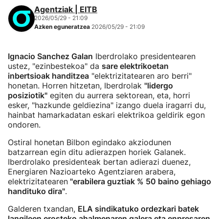
Agentziak | EITB
2026/05/29 - 21:09
Azken eguneratzea
2026/05/29 - 21:09
Ignacio Sanchez Galan
Iberdrolako presidentearen
ustez, "ezinbestekoa" da
sare elektrikoetan
inbertsioak handitzea
"elektrizitatearen aro berri"
honetan. Horren hitzetan, Iberdrolak
"lidergo
posiziotik"
egiten du aurrera sektorean, eta, horri
esker, "hazkunde geldiezina" izango duela iragarri du,
hainbat hamarkadatan eskari elektrikoa geldirik egon
ondoren.
Ostiral honetan Bilbon egindako akziodunen
batzarrean egin ditu adierazpen horiek Galanek.
Iberdrolako presidenteak bertan adierazi duenez,
Energiaren Nazioarteko Agentziaren arabera,
elektrizitatearen
"erabilera guztiak % 50 baino gehiago
handituko dira"
.
Galderen txandan,
ELA sindikatuko ordezkari batek
langileen erosteko ahalmenaren galera eta enpresaren