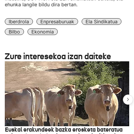
ehunka langile bildu dira bertan.
Iberdrola
Enpresaburuak
Ela Sindikatua
Bilbo
Ekonomia
Zure interesekoa izan daiteke
Euskal erakundeek bazka erosketa bateratua