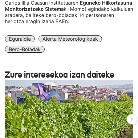
Carlos III.a Osasun Institutuaren
Eguneko Hilkortasuna
Monitorizatzeko Sistema
k (Momo) egindako kalkuluen
arabera, baliteke bero-boladak 14 pertsonaren
heriotza eragin izana EAEn.
Eguraldia
Alerta Meteorologikoak
Bero-Boladak
Zure interesekoa izan daiteke