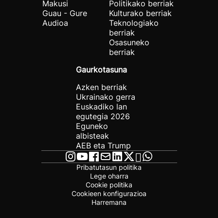
Makusi
Politikako berriak
Guau - Gure
Kulturako berriak
Audioa
Teknologiako
berriak
Osasuneko
berriak
Gaurkotasuna
Azken berriak
Ukrainako gerra
Euskadiko lan
egutegia 2026
Eguneko
albisteak
AEB eta Trump
Pribatutasun politika
Lege oharra
Cookie politika
Cookieen konfigurazioa
Harremana