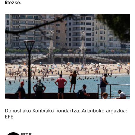
litezke.
Donostiako Kontxako hondartza. Artxiboko argazkia:
EFE
EITB