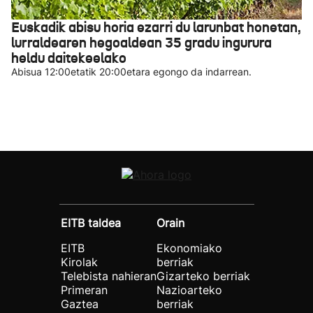
Euskadik abisu horia ezarri du larunbat honetan,
lurraldearen hegoaldean 35 gradu ingurura
heldu daitekeelako
Abisua 12:00etatik 20:00etara egongo da indarrean.
EITB taldea
Orain
EITB
Ekonomiako
Kirolak
berriak
Telebista nahieran
Gizarteko berriak
Primeran
Nazioarteko
Gaztea
berriak