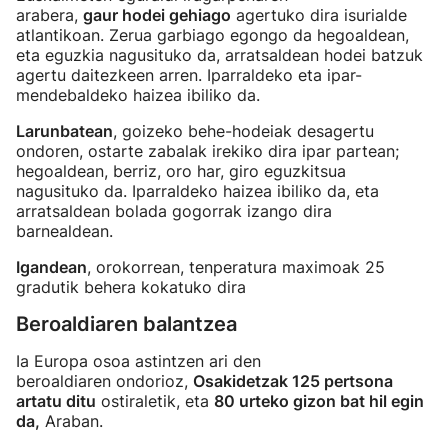
arabera,
gaur hodei gehiago
agertuko dira isurialde
atlantikoan. Zerua garbiago egongo da hegoaldean,
eta eguzkia nagusituko da, arratsaldean hodei batzuk
agertu daitezkeen arren. Iparraldeko eta ipar-
mendebaldeko haizea ibiliko da.
Larunbatean
, goizeko behe-hodeiak desagertu
ondoren, ostarte zabalak irekiko dira ipar partean;
hegoaldean, berriz, oro har, giro eguzkitsua
nagusituko da. Iparraldeko haizea ibiliko da, eta
arratsaldean bolada gogorrak izango dira
barnealdean.
Igandean
, orokorrean, tenperatura maximoak 25
gradutik behera kokatuko dira
Beroaldiaren balantzea
Ia Europa osoa astintzen ari den
beroaldiaren ondorioz,
Osakidetzak 125 pertsona
artatu ditu
ostiraletik, eta
80 urteko gizon bat hil egin
da,
Araban.