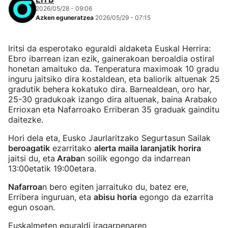
2026/05/28 - 09:06
Azken eguneratzea
2026/05/29 - 07:15
Iritsi da esperotako eguraldi aldaketa Euskal Herrira:
Ebro ibarrean izan ezik, gainerakoan beroaldia ostiral
honetan amaituko da. Tenperatura maximoak 10 gradu
inguru jaitsiko dira kostaldean, eta baliorik altuenak 25
gradutik behera kokatuko dira. Barnealdean, oro har,
25-30 gradukoak izango dira altuenak, baina Arabako
Errioxan eta Nafarroako Erriberan 35 graduak gainditu
daitezke.
Hori dela eta, Eusko Jaurlaritzako Segurtasun Sailak
beroagatik
ezarritako
alerta maila laranjatik horira
jaitsi du, eta
Araba
n soilik egongo da indarrean
13:00etatik 19:00etara.
Nafarroa
n bero egiten jarraituko du, batez ere,
Erribera inguruan, eta
abisu horia
egongo da ezarrita
egun osoan.
Euskalmeten eguraldi iragarpenaren