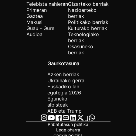
Telebista nahieran
Gizarteko berriak
Primeran
Nazioarteko
Gaztea
berriak
Makusi
Politikako berriak
Guau - Gure
Kulturako berriak
Audioa
Teknologiako
berriak
Osasuneko
berriak
Gaurkotasuna
Azken berriak
Ukrainako gerra
Euskadiko lan
egutegia 2026
Eguneko
albisteak
AEB eta Trump
Pribatutasun politika
Lege oharra
Cookie politika