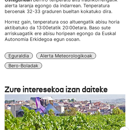
alerta laranja egongo da indarrean. Tenperatura
beroenak 32-33 graduren bueltan kokatuko dira.
Horrez gain, tenperatura oso altuengatik abisu horia
aktibatuko da 13:00etatik 20:00etara. Baso sute
arriskuagatik ere abisu horipean egongo da Euskal
Autonomia Erkidegoa egun osoan.
Eguraldia
Alerta Meteorologikoak
Bero-Boladak
Zure interesekoa izan daiteke