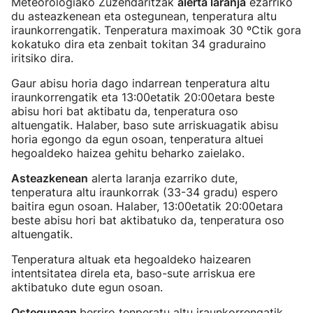
Meteorologiako Zuzendaritzak
alerta laranja
ezarriko
du asteazkenean eta ostegunean, tenperatura altu
iraunkorrengatik. Tenperatura maximoak 30 ºCtik gora
kokatuko dira eta zenbait tokitan 34 graduraino
iritsiko dira.
Gaur abisu horia dago indarrean tenperatura altu
iraunkorrengatik eta 13:00etatik 20:00etara beste
abisu hori bat aktibatu da, tenperatura oso
altuengatik. Halaber, baso sute arriskuagatik abisu
horia egongo da egun osoan, tenperatura altuei
hegoaldeko haizea gehitu beharko zaielako.
Asteazkenean
alerta laranja ezarriko dute,
tenperatura altu iraunkorrak (33-34 gradu) espero
baitira egun osoan. Halaber, 13:00etatik 20:00etara
beste abisu hori bat aktibatuko da, tenperatura oso
altuengatik.
Tenperatura altuak eta hegoaldeko haizearen
intentsitatea direla eta, baso-sute arriskua ere
aktibatuko dute egun osoan.
Ostegunean
berriro tenperatu altu iraunkorrengatik