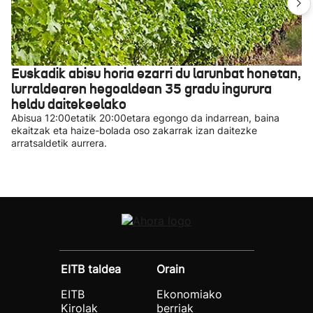
Euskadik abisu horia ezarri du larunbat honetan,
lurraldearen hegoaldean 35 gradu ingurura
heldu daitekeelako
Abisua 12:00etatik 20:00etara egongo da indarrean, baina
ekaitzak eta haize-bolada oso zakarrak izan daitezke
arratsaldetik aurrera.
EITB taldea
Orain
EITB
Ekonomiako
Kirolak
berriak