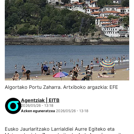
Algortako Portu Zaharra. Artxiboko argazkia: EFE
Agentziak | EITB
2026/05/26 - 13:18
Azken eguneratzea
2026/05/26 - 13:18
Eusko Jaurlaritzako Larrialdiei Aurre Egiteko eta