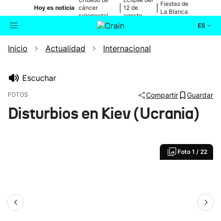
Fiestas de
|
|
Hoy es noticia
cáncer
12 de
La Blanca
colorrectal
agosto
ES
Inicio
Actualidad
Internacional
Actualidad
Buscador
Política
Escuchar
FOTOS
Compartir
Guardar
Cultura
Disturbios en Kiev (Ucrania)
Ikusmiran
Foto
1 / 22
Eguraldia