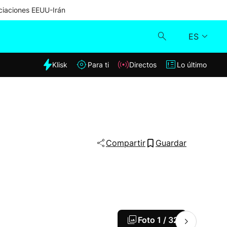
iaciones EEUU-Irán
ES
dia
Klisk
Para ti
Directos
Lo último
Klisk
Directos
Para ti
Compartir
Guardar
Lo último
Foto
1 / 32