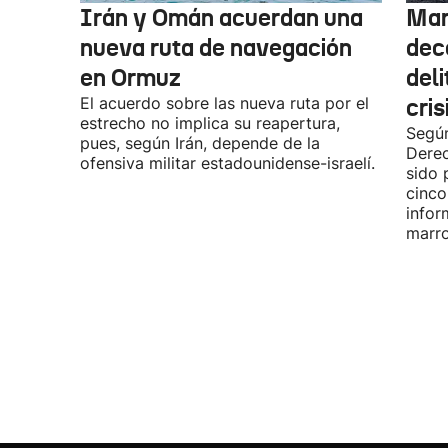
Irán y Omán acuerdan una
Mar
nueva ruta de navegación
dec
en Ormuz
deli
El acuerdo sobre las nueva ruta por el
cris
estrecho no implica su reapertura,
Según
pues, según Irán, depende de la
Dere
ofensiva militar estadounidense-israelí.
sido 
cinco
infor
marro