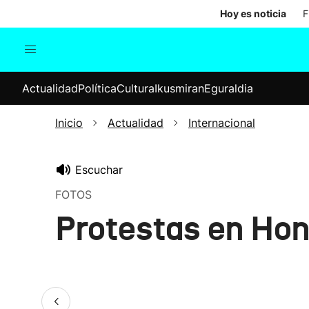
Hoy es noticia
F
Actualidad
Política
Cul
Actualidad
Política
Cultura
Ikusmiran
Eguraldia
Sociedad
Elecciones
Economía
Inicio
Actualidad
Internacional
Internacional
Escuchar
FOTOS
Protestas en Ho