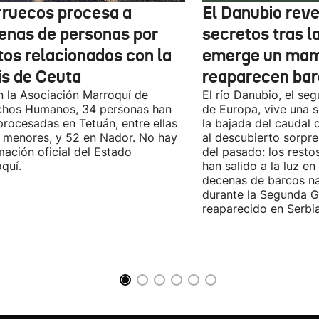
ruecos procesa a
El Danubio reve
enas de personas por
secretos tras l
tos relacionados con la
emerge un mam
is de Ceuta
reaparecen bar
 la Asociación Marroquí de
El río Danubio, el se
chos Humanos, 34 personas han
de Europa, vive una s
procesadas en Tetuán, entre ellas
la bajada del caudal
 menores, y 52 en Nador. No hay
al descubierto sorpre
mación oficial del Estado
del pasado: los rest
quí.
han salido a la luz en
decenas de barcos na
durante la Segunda G
reaparecido en Serbia