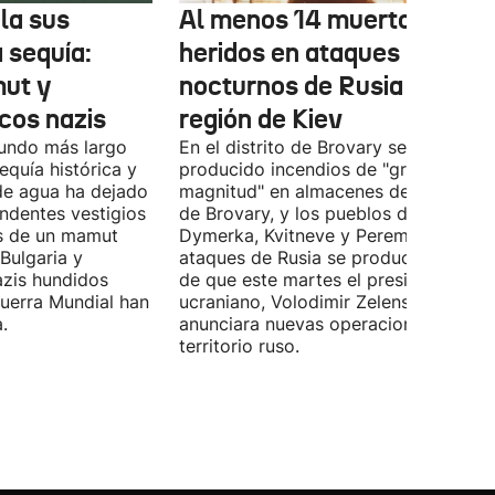
la sus
Al menos 14 muertos y 27
a sequía:
heridos en ataques
ut y
nocturnos de Rusia sobre l
cos nazis
región de Kiev
gundo más largo
En el distrito de Brovary se han
equía histórica y
producido incendios de "gran
 de agua ha dejado
magnitud" en almacenes de la ciudad
ndentes vestigios
de Brovary, y los pueblos de Velyka
os de un mamut
Dymerka, Kvitneve y Peremoga. Los
 Bulgaria y
ataques de Rusia se producen despu
zis hundidos
de que este martes el presidente
uerra Mundial han
ucraniano, Volodimir Zelenski,
.
anunciara nuevas operaciones contra
territorio ruso.