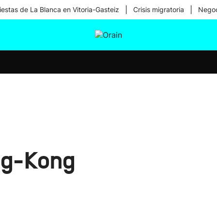
|
|
iestas de La Blanca en Vitoria-Gasteiz
Crisis migratoria
Negoc
tura
Ikusmiran
Egural
Salud
Tecnología
ng-Kong