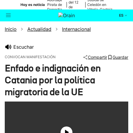
del 12
|
|
Hoy es noticia
Pirata de
Celedón en
de
Donostia
Vitoria-Gasteiz
agosto
ES
Inicio
Actualidad
Internacional
Actualidad
Buscador
Política
Escuchar
CONVOCAN MANIFESTACIÓN
Compartir
Guardar
Cultura
Enfado e indignación en
Catania por la política
Ikusmiran
migratoria de la UE
Eguraldia